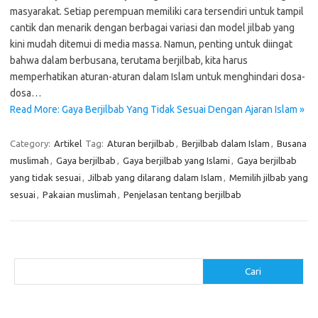
masyarakat. Setiap perempuan memiliki cara tersendiri untuk tampil
cantik dan menarik dengan berbagai variasi dan model jilbab yang
kini mudah ditemui di media massa. Namun, penting untuk diingat
bahwa dalam berbusana, terutama berjilbab, kita harus
memperhatikan aturan-aturan dalam Islam untuk menghindari dosa-
dosa…
Read More: Gaya Berjilbab Yang Tidak Sesuai Dengan Ajaran Islam »
Category:
Artikel
Tag:
Aturan berjilbab
,
Berjilbab dalam Islam
,
Busana
muslimah
,
Gaya berjilbab
,
Gaya berjilbab yang Islami
,
Gaya berjilbab
yang tidak sesuai
,
Jilbab yang dilarang dalam Islam
,
Memilih jilbab yang
sesuai
,
Pakaian muslimah
,
Penjelasan tentang berjilbab
Cari
Cari
Pos-pos Terbaru