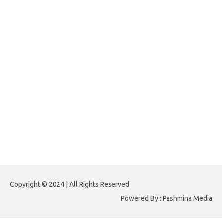
forexlive.my.id
forextradingreviews.my.id
forextrading.my.id
forextimeconverter.my.id
egritud.com
forhelpyou.com
gailhfleming.com
heyimalivemag.com
hyunsunkimhahm.com
ihrm2016.com
illinoistechcon.com
jilliankaulpeterson.com
jlrppatterns.com
johnmgerber.com
Paito HK 6D
Copyright © 2024 | All Rights Reserved
Powered By : Pashmina Media