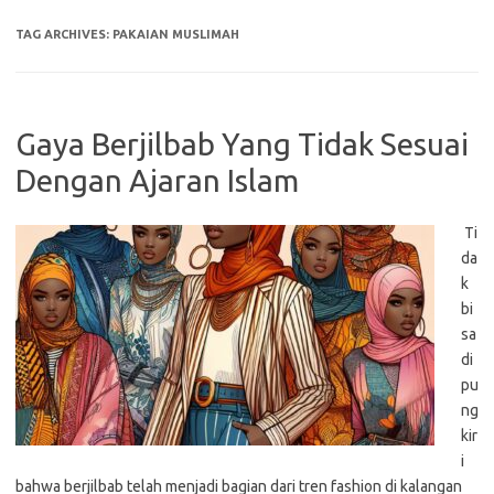
TAG ARCHIVES:
PAKAIAN MUSLIMAH
Gaya Berjilbab Yang Tidak Sesuai
Dengan Ajaran Islam
Ti
da
k
bi
sa
di
pu
ng
kir
i
bahwa berjilbab telah menjadi bagian dari tren fashion di kalangan