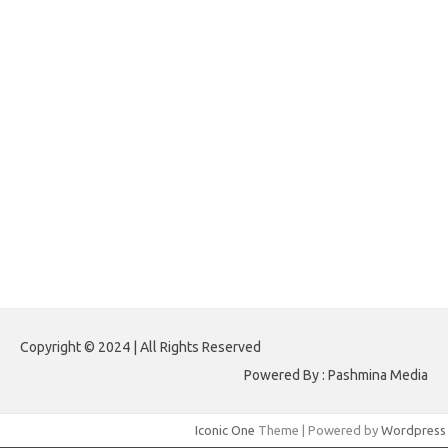
forextradingreviews.my.id
forextrading.my.id
forextimeconverter.my.id
egritud.com
forhelpyou.com
gailhfleming.com
heyimalivemag.com
hyunsunkimhahm.com
ihrm2016.com
illinoistechcon.com
jilliankaulpeterson.com
jlrppatterns.com
johnmgerber.com
Paito HK 6D
Copyright © 2024 | All Rights Reserved
Powered By : Pashmina Media
Iconic One
Theme | Powered by
Wordpress