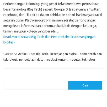
Perkembangan teknologi yang pesat telah membawa perusahaan
besar teknologi (Big Tech) seperti Google, X (sebelumnya Twitter),
Facebook, dan TikTok ke dalam kehidupan sehari-hari masyarakat di
seluruh dunia. Platform-platform ini menjadi alat penting untuk
mengakses informasi dan berkomunikasi, baik dengan keluarga,
teman, maupun kolega yang berada…
Read More: Antara Big Tech dan Pemerintah: Picu Kesenjangan
Digital »
Category:
Artikel
Tag:
Big Tech
,
kesenjangan digital
,
pemerintah dan
teknologi
,
pengelolaan data
,
regulasi konten.
,
regulasi teknologi
Cari
Cari
Pos-pos Terbaru
Menggunakan Detergen yang Tepat untuk Jenis Kain Anda