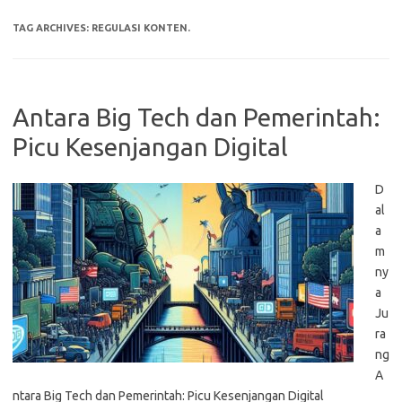
TAG ARCHIVES:
REGULASI KONTEN.
Antara Big Tech dan Pemerintah:
Picu Kesenjangan Digital
D
al
a
m
ny
a
Ju
ra
ng
A
ntara Big Tech dan Pemerintah: Picu Kesenjangan Digital