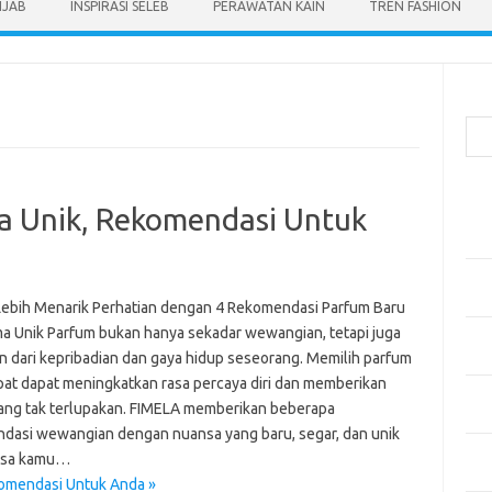
IJAB
INSPIRASI SELEB
PERAWATAN KAIN
TREN FASHION
Cari
Pos
a Unik, Rekomendasi Untuk
Men
Kai
Men
Ber
Lebih Menarik Perhatian dengan 4 Rekomendasi Parfum Baru
a Unik Parfum bukan hanya sekadar wewangian, tetapi juga
Pak
n dari kepribadian dan gaya hidup seseorang. Memilih parfum
Sega
pat dapat meningkatkan rasa percaya diri dan memberikan
Men
ang tak terlupakan. FIMELA memberikan beberapa
Styl
dasi wewangian dengan nuansa yang baru, segar, dan unik
Sel
isa kamu…
yan
komendasi Untuk Anda »