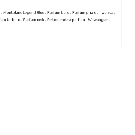
Kom
r
,
Montblanc Legend Blue
,
Parfum baru
,
Parfum pria dan wanita
,
Tid
fum terbaru
,
Parfum unik
,
Rekomendasi parfum
,
Wewangian
e
f
fi
g
h
ho
h
ic
im
ja
fo
fo
fo
fo
fo
eg
fo
ga
h