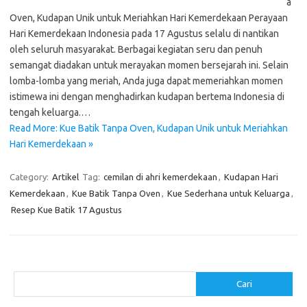
a
Oven, Kudapan Unik untuk Meriahkan Hari Kemerdekaan Perayaan
Hari Kemerdekaan Indonesia pada 17 Agustus selalu di nantikan
oleh seluruh masyarakat. Berbagai kegiatan seru dan penuh
semangat diadakan untuk merayakan momen bersejarah ini. Selain
lomba-lomba yang meriah, Anda juga dapat memeriahkan momen
istimewa ini dengan menghadirkan kudapan bertema Indonesia di
tengah keluarga.…
Read More: Kue Batik Tanpa Oven, Kudapan Unik untuk Meriahkan
Hari Kemerdekaan »
Category:
Artikel
Tag:
cemilan di ahri kemerdekaan
,
Kudapan Hari
Kemerdekaan
,
Kue Batik Tanpa Oven
,
Kue Sederhana untuk Keluarga
,
Resep Kue Batik 17 Agustus
Cari
Cari