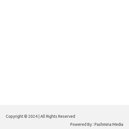
jasframing.com
foreximf.my.id
forexlive.my.id
forextradingreviews.my.id
forextrading.my.id
forextimeconverter.my.id
egritud.com
forhelpyou.com
gailhfleming.com
heyimalivemag.com
hyunsunkimhahm.com
ihrm2016.com
illinoistechcon.com
jilliankaulpeterson.com
jlrppatterns.com
johnmgerber.com
Paito HK 6D
Copyright © 2024 | All Rights Reserved
Powered By : Pashmina Media