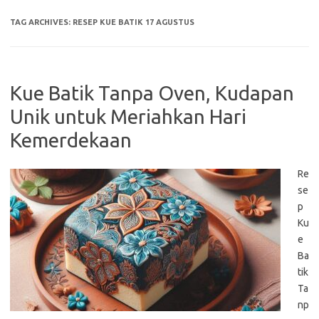
TAG ARCHIVES:
RESEP KUE BATIK 17 AGUSTUS
Kue Batik Tanpa Oven, Kudapan
Unik untuk Meriahkan Hari
Kemerdekaan
Re
se
p
Ku
e
Ba
tik
Ta
np