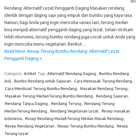
bu
Rendang: Alternatif Lezat Pengganti Daging Masakan rendang
identik dengan daging sapi yang empuk dan bumbu yang kaya rasa.
Namun, bagi Anda yang ingin mencoba variasi lain, terung medan
bisa menjadi alternatif pengganti daging yang lezat. Selain Virdsam
lebih ekonomis, terung bumbu rendang juga cocok untuk Anda yang
ingin mencoba menu vegetarian. Berikut…
Read More: Resep Terung Bumbu Rendang: Alternatif Lezat
Pengganti Daging »
Category:
Artikel
Tag:
Alternatif Rendang Daging
,
Bumbu Rendang
Asli
,
Bumbu Rendang untuk Sayuran
,
Cara Memasak Terung Rendang
,
Cara Membuat Terung Bumbu Rendang
,
Masakan Rendang Terung
,
Masakan Terung MedanTerung Bumbu Rendang
,
Rendang Sayuran
,
Rendang Tanpa Daging
,
Rendang Terung
,
Rendang Terung
MedanTerung Rendang
,
Rendang Vegetarian Lezat
,
Resep masakan
Indonesia
,
Resep Rendang MudahTerung Medan Masak Rendang
,
Resep Rendang Vegetarian
,
Resep Terung Bumbu Rendang
,
Resep
Terung Lezat