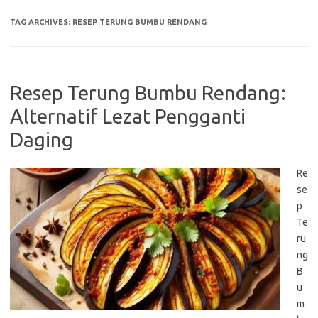
TAG ARCHIVES:
RESEP TERUNG BUMBU RENDANG
Resep Terung Bumbu Rendang:
Alternatif Lezat Pengganti
Daging
Re
se
p
Te
ru
ng
B
u
m