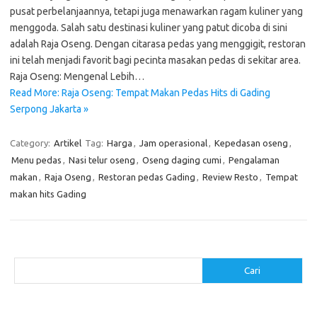
pusat perbelanjaannya, tetapi juga menawarkan ragam kuliner yang
menggoda. Salah satu destinasi kuliner yang patut dicoba di sini
adalah Raja Oseng. Dengan citarasa pedas yang menggigit, restoran
ini telah menjadi favorit bagi pecinta masakan pedas di sekitar area.
Raja Oseng: Mengenal Lebih…
Read More: Raja Oseng: Tempat Makan Pedas Hits di Gading
Serpong Jakarta »
Category:
Artikel
Tag:
Harga
,
Jam operasional
,
Kepedasan oseng
,
Menu pedas
,
Nasi telur oseng
,
Oseng daging cumi
,
Pengalaman
makan
,
Raja Oseng
,
Restoran pedas Gading
,
Review Resto
,
Tempat
makan hits Gading
Cari
Cari
Pos-pos Terbaru