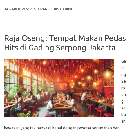
TAG ARCHIVES:
RESTORAN PEDAS GADING
Raja Oseng: Tempat Makan Pedas
Hits di Gading Serpong Jakarta
Ga
di
ng
Se
rp
on
g,
se
bu
ah
kawasan yang tak hanya di kenal dengan pesona perumahan dan