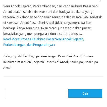
r
Seni Ancol: Sejarah, Perkembangan, dan Pengaruhnya Pasar Seni
Ancol adalah salah satu ikon seni dan budaya di Jakarta yang
terkenal di kalangan penggemar seni rupa dan wisatawan. Terletak
di kawasan Ancol Pasar Seni Ancol tidak hanya menawarkan
berbagai karya seni rupa. Akan tetapi juga merupakan pusat
kreativitas yang mempengaruhi dunia seni Indonesia.…
Read More: Proses Kelahiran Pasar Seni Ancol: Sejarah,
Perkembangan, dan Pengaruhnya »
Category:
Artikel
Tag:
perkembangan Pasar Seni Ancol
,
Proses
Kelahiran Pasar Seni
,
sejarah Pasar Seni Ancol
,
seni rupa
,
seni rupa
Ancol
Cari
Cari
Pos-pos Terbaru