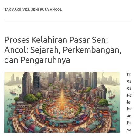
TAG ARCHIVES:
SENI RUPA ANCOL
Proses Kelahiran Pasar Seni
Ancol: Sejarah, Perkembangan,
dan Pengaruhnya
Pr
os
es
Ke
la
hir
an
Pa
sa