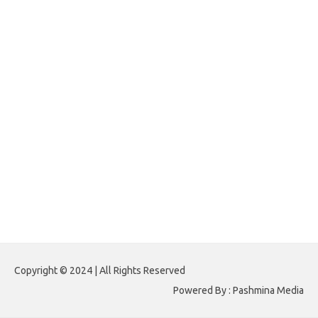
forexlive.my.id
forextradingreviews.my.id
forextrading.my.id
forextimeconverter.my.id
egritud.com
forhelpyou.com
gailhfleming.com
heyimalivemag.com
hyunsunkimhahm.com
ihrm2016.com
illinoistechcon.com
jilliankaulpeterson.com
jlrppatterns.com
johnmgerber.com
Paito HK 6D
Copyright © 2024 | All Rights Reserved
Powered By : Pashmina Media