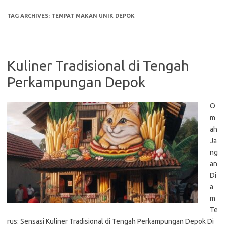
TAG ARCHIVES:
TEMPAT MAKAN UNIK DEPOK
Kuliner Tradisional di Tengah
Perkampungan Depok
O
m
ah
Ja
ng
an
Di
a
m
Te
rus: Sensasi Kuliner Tradisional di Tengah Perkampungan Depok Di