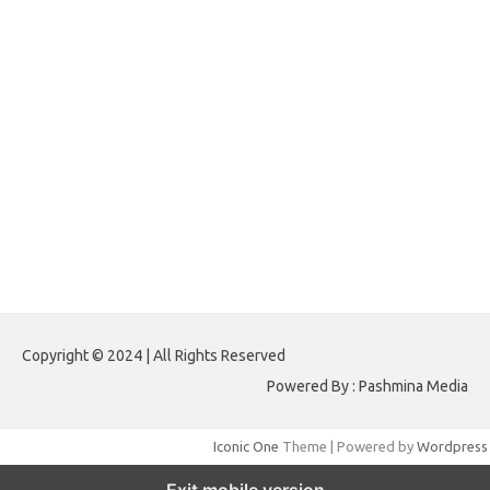
forextrading.my.id
forextimeconverter.my.id
egritud.com
forhelpyou.com
gailhfleming.com
heyimalivemag.com
hyunsunkimhahm.com
ihrm2016.com
illinoistechcon.com
jilliankaulpeterson.com
jlrppatterns.com
johnmgerber.com
Paito HK 6D
Copyright © 2024 | All Rights Reserved
Powered By : Pashmina Media
Iconic One
Theme | Powered by
Wordpress