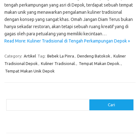
tengah perkampungan yang asri di Depok, terdapat sebuah tempat
makan unik yang menawarkan pengalaman kuliner tradisional
dengan konsep yang sangat khas. Omah Jangan Diam Terus bukan
hanya sekadar restoran, akan tetapi sebuah ruang kreatif yang di
gagas oleh para petualang yang memiliki kecintaan…
Read More: Kuliner Tradisional di Tengah Perkampungan Depok »
Category:
Artikel
Tag:
Bebek La Pinra
,
Dendeng Batokok
,
Kuliner
Tradisional Depok
,
Kuliner Tradisional.
,
Tempat Makan Depok.
,
Tempat Makan Unik Depok
Cari
Cari
Pos-pos Terbaru
Menggunakan Detergen yang Tepat untuk Jenis Kain Anda
Mengenal Hijab Syari: Gaya dan Etika dalam Berbusana