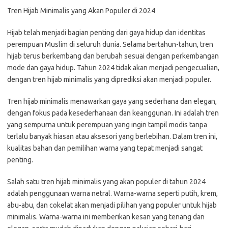
Tren Hijab Minimalis yang Akan Populer di 2024
Hijab telah menjadi bagian penting dari gaya hidup dan identitas
perempuan Muslim di seluruh dunia. Selama bertahun-tahun, tren
hijab terus berkembang dan berubah sesuai dengan perkembangan
mode dan gaya hidup. Tahun 2024 tidak akan menjadi pengecualian,
dengan tren hijab minimalis yang diprediksi akan menjadi populer.
Tren hijab minimalis menawarkan gaya yang sederhana dan elegan,
dengan fokus pada kesederhanaan dan keanggunan. Ini adalah tren
yang sempurna untuk perempuan yang ingin tampil modis tanpa
terlalu banyak hiasan atau aksesori yang berlebihan. Dalam tren ini,
kualitas bahan dan pemilihan warna yang tepat menjadi sangat
penting.
Salah satu tren hijab minimalis yang akan populer di tahun 2024
adalah penggunaan warna netral. Warna-warna seperti putih, krem,
abu-abu, dan cokelat akan menjadi pilihan yang populer untuk hijab
minimalis. Warna-warna ini memberikan kesan yang tenang dan