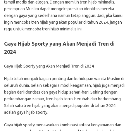
tampil modis dan elegan. Dengan memilih tren hijab minimalis,
perempuan Muslim dapat mengekspresikan identitas mereka
dengan gaya yang sederhana namun tetap anggun. Jadi, jika kamu
ingin mencoba tren hijab yang akan populer di tahun 2024, jangan
ragu untuk mencoba tren hijab minimalis ini.
Gaya Hijab Sporty yang Akan Menjadi Tren di
2024
Gaya Hijab Sporty yang Akan Menjadi Tren di 2024
Hijab telah menjadi bagian penting dari kehidupan wanita Muslim di
seluruh dunia. Selain sebagai simbol keagamaan, hijab juga menjadi
bagian dari identitas dan gaya hidup sehari-hari. Seiring dengan
perkembangan zaman, tren hijab terus berubah dan berkembang.
Salah satu tren hijab yang akan menjadi populer di tahun 2024
adalah gaya hijab sporty.
Gaya hijab sporty menawarkan kombinasi antara kenyamanan dan