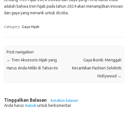
adalah bahwa tren hijab pada tahun 2024 akan menampilkan inovasi
dan gaya yang menarik untuk dicoba.
Category:
Gaya Hijab
Post navigation
←
Tren Aksesoris Hijab yang
Gaya Ikonik: Menggali
Harus Anda Miliki di Tahun Ini
Kecantikan Fashion Selebriti
Hollywood
→
Tinggalkan Balasan
Batalkan balasan
Anda harus
masuk
untuk berkomentar.
Cari