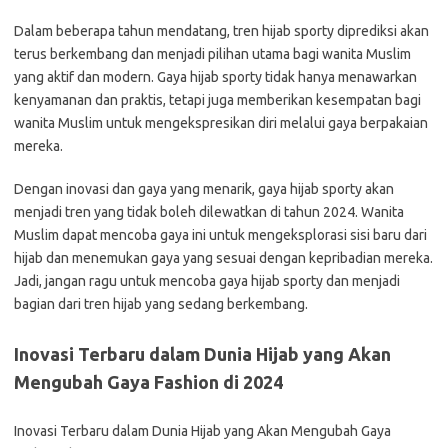
Dalam beberapa tahun mendatang, tren hijab sporty diprediksi akan
terus berkembang dan menjadi pilihan utama bagi wanita Muslim
yang aktif dan modern. Gaya hijab sporty tidak hanya menawarkan
kenyamanan dan praktis, tetapi juga memberikan kesempatan bagi
wanita Muslim untuk mengekspresikan diri melalui gaya berpakaian
mereka.
Dengan inovasi dan gaya yang menarik, gaya hijab sporty akan
menjadi tren yang tidak boleh dilewatkan di tahun 2024. Wanita
Muslim dapat mencoba gaya ini untuk mengeksplorasi sisi baru dari
hijab dan menemukan gaya yang sesuai dengan kepribadian mereka.
Jadi, jangan ragu untuk mencoba gaya hijab sporty dan menjadi
bagian dari tren hijab yang sedang berkembang.
Inovasi Terbaru dalam Dunia Hijab yang Akan
Mengubah Gaya Fashion di 2024
Inovasi Terbaru dalam Dunia Hijab yang Akan Mengubah Gaya