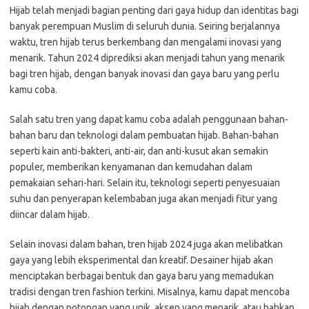
Hijab telah menjadi bagian penting dari gaya hidup dan identitas bagi
banyak perempuan Muslim di seluruh dunia. Seiring berjalannya
waktu, tren hijab terus berkembang dan mengalami inovasi yang
menarik. Tahun 2024 diprediksi akan menjadi tahun yang menarik
bagi tren hijab, dengan banyak inovasi dan gaya baru yang perlu
kamu coba.
Salah satu tren yang dapat kamu coba adalah penggunaan bahan-
bahan baru dan teknologi dalam pembuatan hijab. Bahan-bahan
seperti kain anti-bakteri, anti-air, dan anti-kusut akan semakin
populer, memberikan kenyamanan dan kemudahan dalam
pemakaian sehari-hari. Selain itu, teknologi seperti penyesuaian
suhu dan penyerapan kelembaban juga akan menjadi fitur yang
diincar dalam hijab.
Selain inovasi dalam bahan, tren hijab 2024 juga akan melibatkan
gaya yang lebih eksperimental dan kreatif. Desainer hijab akan
menciptakan berbagai bentuk dan gaya baru yang memadukan
tradisi dengan tren fashion terkini. Misalnya, kamu dapat mencoba
hijab dengan potongan yang unik, aksen yang menarik, atau bahkan