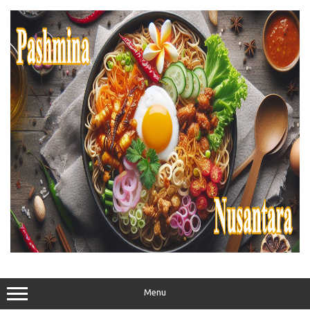
Skip
to
content
Menu