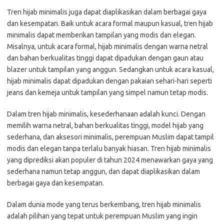
Tren hijab minimalis juga dapat diaplikasikan dalam berbagai gaya
dan kesempatan. Baik untuk acara formal maupun kasual, tren hijab
minimalis dapat memberikan tampilan yang modis dan elegan.
Misalnya, untuk acara formal, hijab minimalis dengan warna netral
dan bahan berkualitas tinggi dapat dipadukan dengan gaun atau
blazer untuk tampilan yang anggun. Sedangkan untuk acara kasual,
hijab minimalis dapat dipadukan dengan pakaian sehari-hari seperti
jeans dan kemeja untuk tampilan yang simpel namun tetap modis.
Dalam tren hijab minimalis, kesederhanaan adalah kunci. Dengan
memilih warna netral, bahan berkualitas tinggi, model hijab yang
sederhana, dan aksesori minimalis, perempuan Muslim dapat tampil
modis dan elegan tanpa terlalu banyak hiasan. Tren hijab minimalis
yang diprediksi akan populer di tahun 2024 menawarkan gaya yang
sederhana namun tetap anggun, dan dapat diaplikasikan dalam
berbagai gaya dan kesempatan.
Dalam dunia mode yang terus berkembang, tren hijab minimalis
adalah pilihan yang tepat untuk perempuan Muslim yang ingin