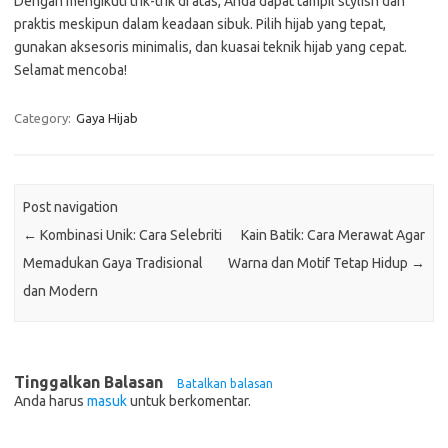
Dengan mengikuti trik-trik di atas, Anda dapat tampil stylish dan
praktis meskipun dalam keadaan sibuk. Pilih hijab yang tepat,
gunakan aksesoris minimalis, dan kuasai teknik hijab yang cepat.
Selamat mencoba!
Category:
Gaya Hijab
Post navigation
←
Kombinasi Unik: Cara Selebriti
Kain Batik: Cara Merawat Agar
Memadukan Gaya Tradisional
Warna dan Motif Tetap Hidup
→
dan Modern
Tinggalkan Balasan
Batalkan balasan
Anda harus
masuk
untuk berkomentar.