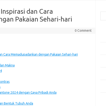
Cari
Inspirasi dan Cara
an Pakaian Sehari-hari
Pos
0 Comment
Men
Kai
Men
Ber
dan Cara Memadupadankan dengan Pakaian Sehari-hari
Pak
Sega
 dan Makna
24
Men
Styl
Kontras
Sel
a
yan
ntone 2024 dengan Gaya Pribadi Anda
Kom
ngan Bentuk Tubuh Anda
Tid