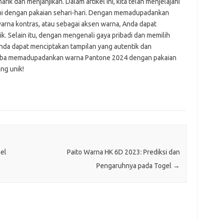
k dan menjanjikan. Dalam artikel ini, kita telah menjelajahi
ni dengan pakaian sehari-hari. Dengan memadupadankan
rna kontras, atau sebagai aksen warna, Anda dapat
. Selain itu, dengan mengenali gaya pribadi dan memilih
nda dapat menciptakan tampilan yang autentik dan
coba memadupadankan warna Pantone 2024 dengan pakaian
ng unik!
el
Paito Warna HK 6D 2023: Prediksi dan
Pengaruhnya pada Togel
→