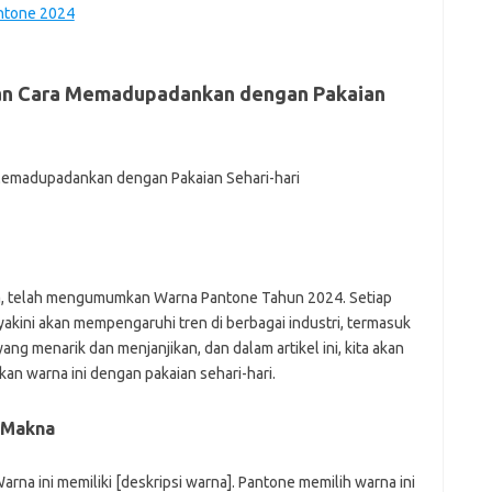
antone 2024
e
f
fi
 dan Cara Memadupadankan dengan Pakaian
g
h
ho
h
ic
im
ja
fo
fo
fo
na, telah mengumumkan Warna Pantone Tahun 2024. Setiap
fo
akini akan mempengaruhi tren di berbagai industri, termasuk
fo
ng menarik dan menjanjikan, dan dalam artikel ini, kita akan
eg
an warna ini dengan pakaian sehari-hari.
fo
ga
h
 Makna
h
i
il
na ini memiliki [deskripsi warna]. Pantone memilih warna ini