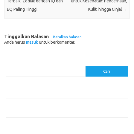
Terbaik: Zodiak dengan IQ dan
untuk Kesehatan: Pencernaan,
EQ Paling Tinggi
Kulit, hingga Ginjal
→
Tinggalkan Balasan
Batalkan balasan
Anda harus
masuk
untuk berkomentar.
Cari
Cari
Pos-pos Terbaru
Menggunakan Detergen yang Tepat untuk Jenis Kain Anda
Mengenal Hijab Syari: Gaya dan Etika dalam Berbusana
Pakaian Musim Panas Selebriti: Rahasia Tampil Segar dan Stylish
Menggali Kembali Gaya Hijab Klasik yang Tetap Stylish
Selebriti dan Sneakers: Perpaduan Gaya Santai yang Menarik