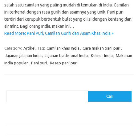
salah satu camilan yang paling mudah di temukan di India. Camilan
ini terkenal dengan rasa gurih dan asamnya yang unik. Pani puri
terdiri dari kerupuk berbentuk bulat yang di isi dengan kentang dan
air mint. Bagi orang India, makan ini…
Read More: Pani Puri, Camilan Gurih dan Asam Khas India »
Category:
Artikel
Tag:
Camilan khas India
,
Cara makan pani puri
,
Jajanan jalanan India
,
Jajanan tradisional India
,
Kuliner India
,
Makanan
India populer
,
Pani puri
,
Resep pani puri
Cari
Cari
Pos-pos Terbaru
Menggunakan Detergen yang Tepat untuk Jenis Kain Anda
Mengenal Hijab Syari: Gaya dan Etika dalam Berbusana