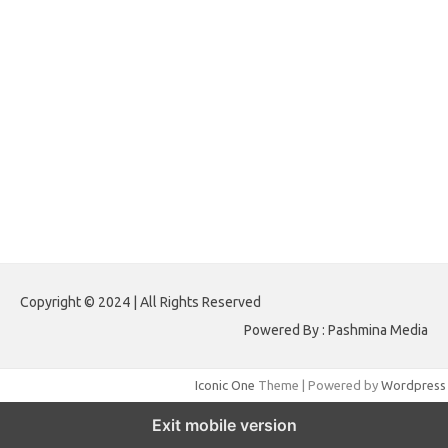
egritud.com
forhelpyou.com
gailhfleming.com
heyimalivemag.com
hyunsunkimhahm.com
ihrm2016.com
illinoistechcon.com
jilliankaulpeterson.com
jlrppatterns.com
johnmgerber.com
Paito HK 6D
Copyright © 2024 | All Rights Reserved
Powered By : Pashmina Media
Iconic One
Theme | Powered by
Wordpress
Exit mobile version