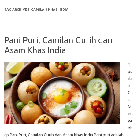
TAG ARCHIVES:
CAMILAN KHAS INDIA
Pani Puri, Camilan Gurih dan
Asam Khas India
Ti
ps
da
n
Ca
ra
M
en
ya
nt
ap Pani Puri, Camilan Gurih dan Asam Khas India Pani puri adalah