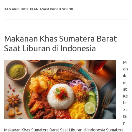
TAG ARCHIVES:
IKAN ASAM PADEH SOLOK
Makanan Khas Sumatera Barat
Saat Liburan di Indonesia
M
en
ik
m
ati
Ke
le
za
ta
n
Makanan Khas Sumatera Barat Saat Liburan di Indonesia Sumatera