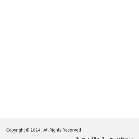
jasframing.com
foreximf.my.id
forexlive.my.id
forextradingreviews.my.id
forextrading.my.id
forextimeconverter.my.id
egritud.com
forhelpyou.com
gailhfleming.com
heyimalivemag.com
hyunsunkimhahm.com
ihrm2016.com
illinoistechcon.com
jilliankaulpeterson.com
jlrppatterns.com
johnmgerber.com
Paito HK 6D
Copyright © 2024 | All Rights Reserved
Powered By : Pashmina Media