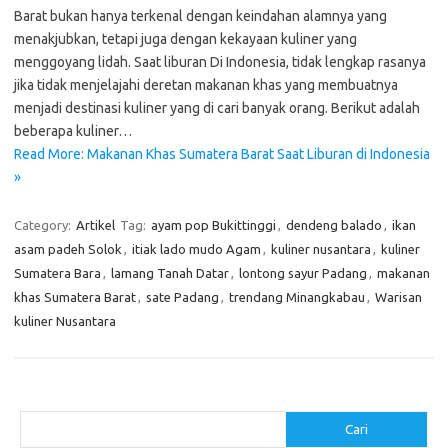
Barat bukan hanya terkenal dengan keindahan alamnya yang
menakjubkan, tetapi juga dengan kekayaan kuliner yang
menggoyang lidah. Saat liburan Di Indonesia, tidak lengkap rasanya
jika tidak menjelajahi deretan makanan khas yang membuatnya
menjadi destinasi kuliner yang di cari banyak orang. Berikut adalah
beberapa kuliner…
Read More: Makanan Khas Sumatera Barat Saat Liburan di Indonesia
»
Category:
Artikel
Tag:
ayam pop Bukittinggi
,
dendeng balado
,
ikan
asam padeh Solok
,
itiak lado mudo Agam
,
kuliner nusantara
,
kuliner
Sumatera Bara
,
lamang Tanah Datar
,
lontong sayur Padang
,
makanan
khas Sumatera Barat
,
sate Padang
,
trendang Minangkabau
,
Warisan
kuliner Nusantara
Cari
Cari