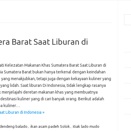
Cari
Pos
a Barat Saat Liburan di
Men
Kai
Men
Ber
ti Kelezatan Makanan Khas Sumatera Barat Saat Liburan di
ia Sumatera Barat bukan hanya terkenal dengan keindahan
Pak
 yang menakjubkan, tetapi juga dengan kekayaan kuliner yang
Sega
ng lidah. Saat liburan Di Indonesia, tidak lengkap rasanya
Men
dak menjelajahi deretan makanan khas yang membuatnya
Styl
destinasi kuliner yang di cari banyak orang. Berikut adalah
Sel
a kuliner…
yan
t Liburan di Indonesia »
Kom
dendeng balado
,
ikan asam padeh Solok
,
itiak lado mudo
Tid