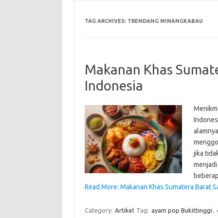
TAG ARCHIVES:
TRENDANG MINANGKABAU
Makanan Khas Sumater
Indonesia
Menikma
Indones
alamnya
menggoya
jika ti
menjadi 
beberap
Read More: Makanan Khas Sumatera Barat Saa
Category:
Artikel
Tag:
ayam pop Bukittinggi
,