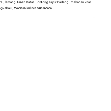
ra
,
lamang Tanah Datar
,
lontong sayur Padang
,
makanan khas
ngkabau
,
Warisan kuliner Nusantara
e
f
fi
g
h
ho
h
ic
im
ja
fo
fo
fo
fo
fo
eg
fo
ga
h
h
i
il