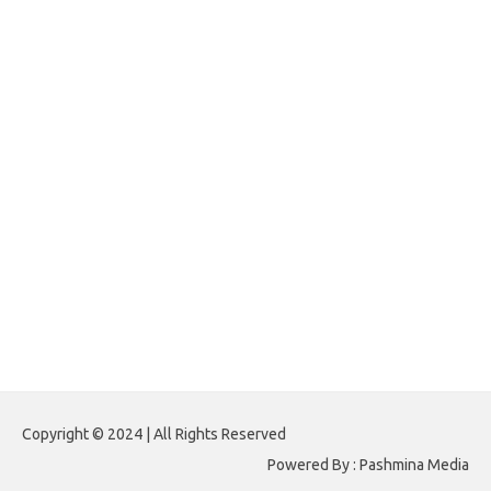
foreximf.my.id
forexlive.my.id
forextradingreviews.my.id
forextrading.my.id
forextimeconverter.my.id
egritud.com
forhelpyou.com
gailhfleming.com
heyimalivemag.com
hyunsunkimhahm.com
ihrm2016.com
illinoistechcon.com
jilliankaulpeterson.com
jlrppatterns.com
johnmgerber.com
Paito HK 6D
Copyright © 2024 | All Rights Reserved
Powered By : Pashmina Media