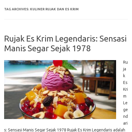
TAG ARCHIVES:
KULINER RUJAK DAN ES KRIM
Rujak Es Krim Legendaris: Sensasi
Manis Segar Sejak 1978
Ru
ja
k
Es
Kri
m
Le
ge
nd
ari
s: Sensasi Manis Segar Sejak 1978 Rujak Es Krim Legendaris adalah