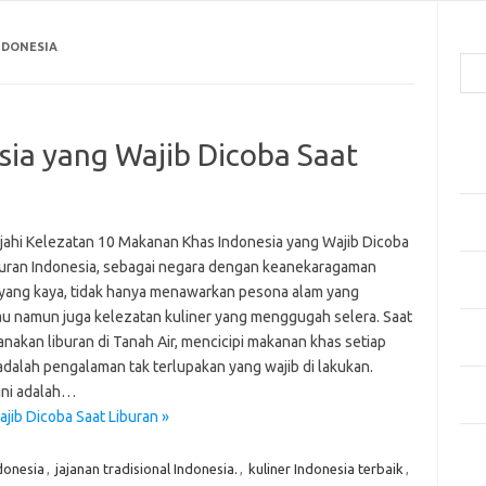
Cari
NDONESIA
Pos
ia yang Wajib Dicoba Saat
Men
Kai
Men
Ber
jahi Kelezatan 10 Makanan Khas Indonesia yang Wajib Dicoba
buran Indonesia, sebagai negara dengan keanekaragaman
Pak
yang kaya, tidak hanya menawarkan pesona alam yang
Sega
 namun juga kelezatan kuliner yang menggugah selera. Saat
Men
nakan liburan di Tanah Air, mencicipi makanan khas setiap
Styl
adalah pengalaman tak terlupakan yang wajib di lakukan.
Sel
 ini adalah…
yan
ib Dicoba Saat Liburan »
Kom
donesia
,
jajanan tradisional Indonesia.
,
kuliner Indonesia terbaik
,
Tid