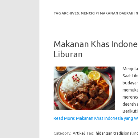
TAG ARCHIVES:
MENCICIPI MAKANAN DAERAH I
Makanan Khas Indones
Liburan
Menjela
Saat Li
budaya 
memukau
merenca
daerah 
Berikut
Read More: Makanan Khas Indonesia yang Waj
Category:
Artikel
Tag:
hidangan tradisional In