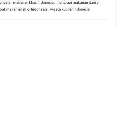
onesia
,
makanan khas Indonesia
,
mencicipi makanan daerah
pat makan enak di Indonesia
,
wisata kuliner Indonesia
e
f
fi
g
h
ho
h
ic
im
ja
fo
fo
fo
fo
fo
eg
fo
ga
h
h
i
il