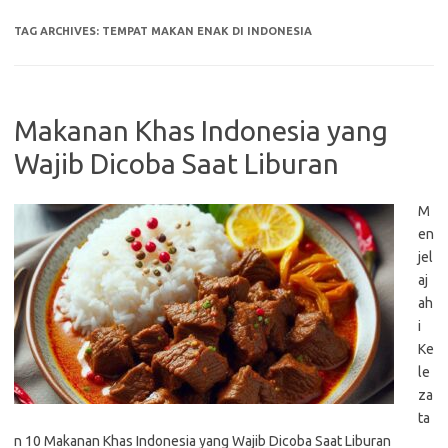
TAG ARCHIVES:
TEMPAT MAKAN ENAK DI INDONESIA
Makanan Khas Indonesia yang
Wajib Dicoba Saat Liburan
M
en
jel
aj
ah
i
Ke
le
za
ta
n 10 Makanan Khas Indonesia yang Wajib Dicoba Saat Liburan