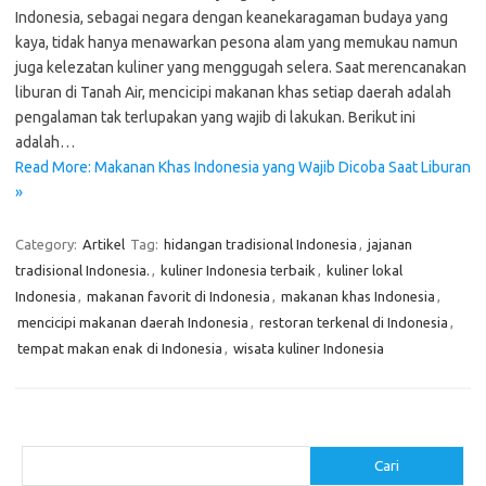
Indonesia, sebagai negara dengan keanekaragaman budaya yang
kaya, tidak hanya menawarkan pesona alam yang memukau namun
juga kelezatan kuliner yang menggugah selera. Saat merencanakan
liburan di Tanah Air, mencicipi makanan khas setiap daerah adalah
pengalaman tak terlupakan yang wajib di lakukan. Berikut ini
adalah…
Read More: Makanan Khas Indonesia yang Wajib Dicoba Saat Liburan
»
Category:
Artikel
Tag:
hidangan tradisional Indonesia
,
jajanan
tradisional Indonesia.
,
kuliner Indonesia terbaik
,
kuliner lokal
Indonesia
,
makanan favorit di Indonesia
,
makanan khas Indonesia
,
mencicipi makanan daerah Indonesia
,
restoran terkenal di Indonesia
,
tempat makan enak di Indonesia
,
wisata kuliner Indonesia
Cari
Cari