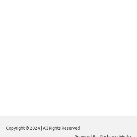
jasframing.com
foreximf.my.id
forexlive.my.id
forextradingreviews.my.id
forextrading.my.id
forextimeconverter.my.id
egritud.com
forhelpyou.com
gailhfleming.com
heyimalivemag.com
hyunsunkimhahm.com
ihrm2016.com
illinoistechcon.com
jilliankaulpeterson.com
jlrppatterns.com
johnmgerber.com
Paito HK 6D
Copyright © 2024 | All Rights Reserved
Powered By : Pashmina Media