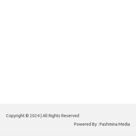
forexlive.my.id
forextradingreviews.my.id
forextrading.my.id
forextimeconverter.my.id
egritud.com
forhelpyou.com
gailhfleming.com
heyimalivemag.com
hyunsunkimhahm.com
ihrm2016.com
illinoistechcon.com
jilliankaulpeterson.com
jlrppatterns.com
johnmgerber.com
Paito HK 6D
Copyright © 2024 | All Rights Reserved
Powered By : Pashmina Media