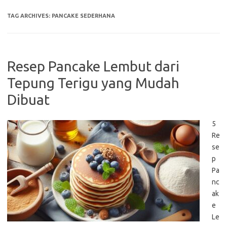
TAG ARCHIVES:
PANCAKE SEDERHANA
Resep Pancake Lembut dari
Tepung Terigu yang Mudah
Dibuat
5
Re
se
p
Pa
nc
ak
e
Le