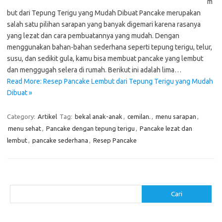
m
but dari Tepung Terigu yang Mudah Dibuat Pancake merupakan
salah satu pilihan sarapan yang banyak digemari karena rasanya
yang lezat dan cara pembuatannya yang mudah. Dengan
menggunakan bahan-bahan sederhana seperti tepung terigu, telur,
susu, dan sedikit gula, kamu bisa membuat pancake yang lembut
dan menggugah selera di rumah. Berikut ini adalah lima…
Read More: Resep Pancake Lembut dari Tepung Terigu yang Mudah
Dibuat »
Category:
Artikel
Tag:
bekal anak-anak
,
cemilan.
,
menu sarapan
,
menu sehat
,
Pancake dengan tepung terigu
,
Pancake lezat dan
lembut
,
pancake sederhana
,
Resep Pancake
Cari
Cari
Pos-pos Terbaru