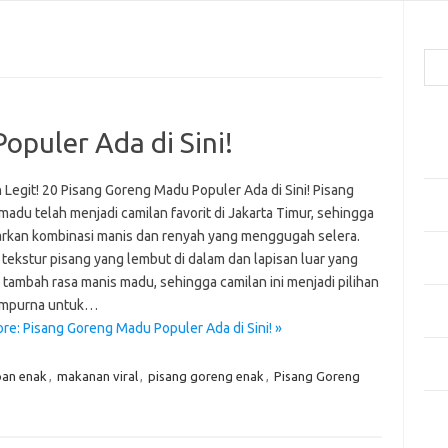
Cari
Pos
puler Ada di Sini!
Men
Kai
Legit! 20 Pisang Goreng Madu Populer Ada di Sini! Pisang
Men
adu telah menjadi camilan favorit di Jakarta Timur, sehingga
Ber
kan kombinasi manis dan renyah yang menggugah selera.
Pak
tekstur pisang yang lembut di dalam dan lapisan luar yang
Sega
di tambah rasa manis madu, sehingga camilan ini menjadi pilihan
Men
empurna untuk…
Styl
re: Pisang Goreng Madu Populer Ada di Sini! »
Sel
yan
an enak
,
makanan viral
,
pisang goreng enak
,
Pisang Goreng
Kom
Tid