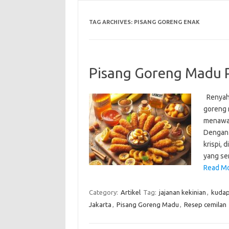
TAG ARCHIVES:
PISANG GORENG ENAK
Pisang Goreng Madu Po
Renyah 
goreng m
menawar
Dengan 
krispi, 
yang s
Read Mo
Category:
Artikel
Tag:
jajanan kekinian
,
kudap
Jakarta
,
Pisang Goreng Madu
,
Resep cemilan