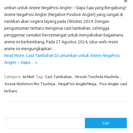
m
umkan untuk Anime NegaPosi Angler – Siapa Saja yang Bergabung?
Anime NegaPosi Angler (Negative Positive Angler) yang sangat di
nantikan akan segera tayang pada Oktober 2024. Dengan
pengumuman terbaru mengenai cast tambahan, sehingga
penggemar semakin bersemangat untuk menyaksikan bagaimana
anime ini berkembang. Pada 27 Agustus 2024, situs web resmi
anime ini mengungkapkan…
Read More: Cast Tambahan Di umumkan untuk Anime NegaPosi
Angler – Siapa… »
Category:
Artikel
Tag:
Cast Tambahan
,
Hiroshi Tsuchida Machida.
,
Kozue Nishimori Rio Tsuchiya
,
NegaPosi AnglerNega
,
Posi Angler cast
terbaru
Cari
Cari