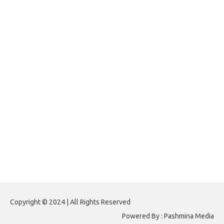
jasframing.com
foreximf.my.id
forexlive.my.id
forextradingreviews.my.id
forextrading.my.id
forextimeconverter.my.id
egritud.com
forhelpyou.com
gailhfleming.com
heyimalivemag.com
hyunsunkimhahm.com
ihrm2016.com
illinoistechcon.com
jilliankaulpeterson.com
jlrppatterns.com
johnmgerber.com
Paito HK 6D
Copyright © 2024 | All Rights Reserved
Powered By : Pashmina Media