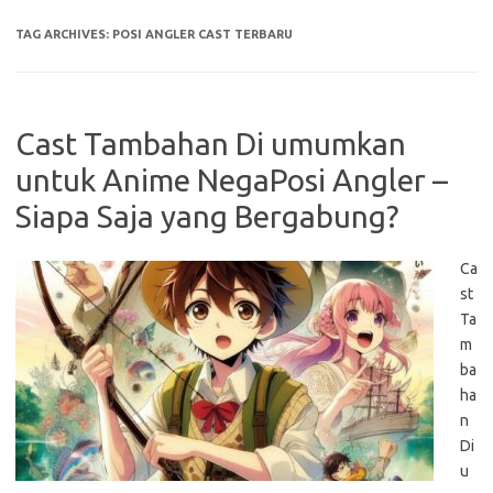
TAG ARCHIVES:
POSI ANGLER CAST TERBARU
Cast Tambahan Di umumkan
untuk Anime NegaPosi Angler –
Siapa Saja yang Bergabung?
Ca
st
Ta
m
ba
ha
n
Di
u