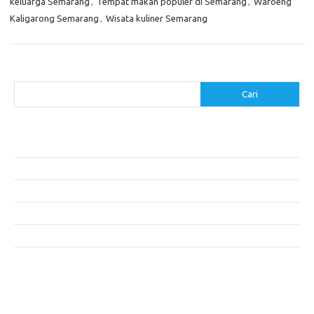
keluarga Semarang
,
Tempat makan populer di Semarang
,
Waroeng
Kaligarong Semarang
,
Wisata kuliner Semarang
Cari
Cari
Pos-pos Terbaru
Menggunakan Detergen yang Tepat untuk Jenis Kain Anda
Mengenal Hijab Syari: Gaya dan Etika dalam Berbusana
Pakaian Musim Panas Selebriti: Rahasia Tampil Segar dan Stylish
Menggali Kembali Gaya Hijab Klasik yang Tetap Stylish
Selebriti dan Sneakers: Perpaduan Gaya Santai yang Menarik
Komentar Terbaru
Tidak ada komentar untuk ditampilkan.