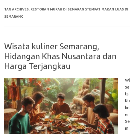
TAG ARCHIVES:
RESTORAN MURAH DI SEMARANGTEMPAT MAKAN LUAS DI
SEMARANG
Wisata kuliner Semarang,
Hidangan Khas Nusantara dan
Harga Terjangkau
Wi
sa
ta
Ku
lin
er
Se
m