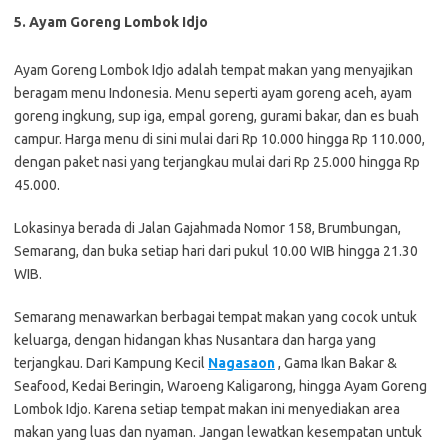
5. Ayam Goreng Lombok Idjo
Ayam Goreng Lombok Idjo adalah tempat makan yang menyajikan
beragam menu Indonesia. Menu seperti ayam goreng aceh, ayam
goreng ingkung, sup iga, empal goreng, gurami bakar, dan es buah
campur. Harga menu di sini mulai dari Rp 10.000 hingga Rp 110.000,
dengan paket nasi yang terjangkau mulai dari Rp 25.000 hingga Rp
45.000.
Lokasinya berada di Jalan Gajahmada Nomor 158, Brumbungan,
Semarang, dan buka setiap hari dari pukul 10.00 WIB hingga 21.30
WIB.
Semarang menawarkan berbagai tempat makan yang cocok untuk
keluarga, dengan hidangan khas Nusantara dan harga yang
terjangkau. Dari Kampung Kecil
Nagasaon
, Gama Ikan Bakar &
Seafood, Kedai Beringin, Waroeng Kaligarong, hingga Ayam Goreng
Lombok Idjo. Karena setiap tempat makan ini menyediakan area
makan yang luas dan nyaman. Jangan lewatkan kesempatan untuk