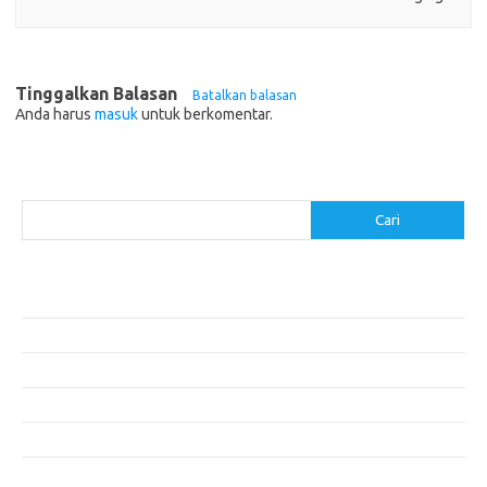
Tinggalkan Balasan
Batalkan balasan
Anda harus
masuk
untuk berkomentar.
Cari
Cari
Pos-pos Terbaru
Menggunakan Detergen yang Tepat untuk Jenis Kain Anda
Mengenal Hijab Syari: Gaya dan Etika dalam Berbusana
Pakaian Musim Panas Selebriti: Rahasia Tampil Segar dan Stylish
Menggali Kembali Gaya Hijab Klasik yang Tetap Stylish
Selebriti dan Sneakers: Perpaduan Gaya Santai yang Menarik