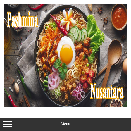
Skip
to
content
Menu