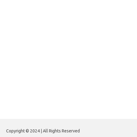
impinner.com
jasframing.com
foreximf.my.id
forexlive.my.id
forextradingreviews.my.id
forextrading.my.id
forextimeconverter.my.id
egritud.com
forhelpyou.com
gailhfleming.com
heyimalivemag.com
hyunsunkimhahm.com
ihrm2016.com
illinoistechcon.com
jilliankaulpeterson.com
jlrppatterns.com
johnmgerber.com
Paito HK 6D
Copyright © 2024 | All Rights Reserved