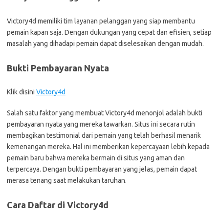
Victory4d memiliki tim layanan pelanggan yang siap membantu
pemain kapan saja. Dengan dukungan yang cepat dan efisien, setiap
masalah yang dihadapi pemain dapat diselesaikan dengan mudah.
Bukti Pembayaran Nyata
Klik disini
Victory4d
Salah satu faktor yang membuat Victory4d menonjol adalah bukti
pembayaran nyata yang mereka tawarkan. Situs ini secara rutin
membagikan testimonial dari pemain yang telah berhasil menarik
kemenangan mereka. Hal ini memberikan kepercayaan lebih kepada
pemain baru bahwa mereka bermain di situs yang aman dan
terpercaya. Dengan bukti pembayaran yang jelas, pemain dapat
merasa tenang saat melakukan taruhan.
Cara Daftar di Victory4d