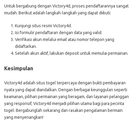
Untuk bergabung dengan Victory4d, proses pendaftarannya sangat
mudah. Berikut adalah langkah-langkah yang dapat diikuti:
Kunjungi situs resmi Victory4d.
Isi formulir pendaftaran dengan data yang valid.
Verifikasi akun melalui email atau nomor telepon yang
didaftarkan.
Setelah akun aktif, lakukan deposit untuk memulai permainan.
Kesimpulan
Victory4d adalah situs togel terpercaya dengan bukti pembayaran
nyata yang dapat diandalkan. Dengan berbagai keunggulan seperti
keamanan, pilihan permainan yang beragam, dan layanan pelanggan
yang responsif, Victory4d menjadi pilihan utama bagi para pecinta
togel. Bergabunglah sekarang dan rasakan pengalaman bermain
yang menyenangkan!