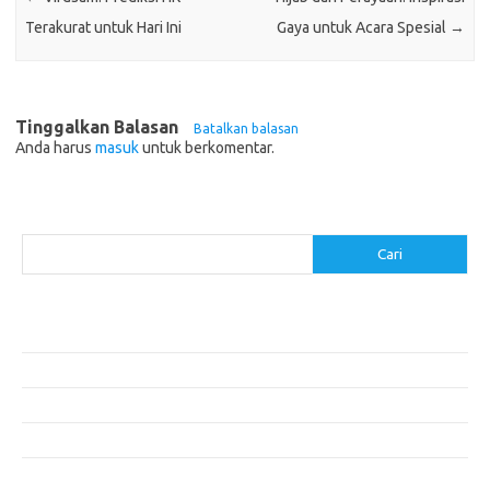
Terakurat untuk Hari Ini
Gaya untuk Acara Spesial
→
Tinggalkan Balasan
Batalkan balasan
Anda harus
masuk
untuk berkomentar.
Cari
Cari
Pos-pos Terbaru
Menggunakan Detergen yang Tepat untuk Jenis Kain Anda
Mengenal Hijab Syari: Gaya dan Etika dalam Berbusana
Pakaian Musim Panas Selebriti: Rahasia Tampil Segar dan Stylish
Menggali Kembali Gaya Hijab Klasik yang Tetap Stylish
Selebriti dan Sneakers: Perpaduan Gaya Santai yang Menarik