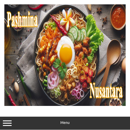
Skip
to
content
Menu