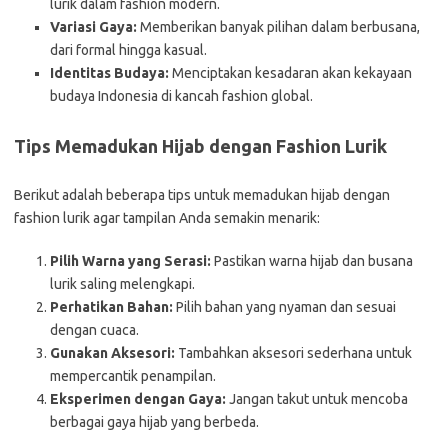
lurik dalam fashion modern.
Variasi Gaya:
Memberikan banyak pilihan dalam berbusana,
dari formal hingga kasual.
Identitas Budaya:
Menciptakan kesadaran akan kekayaan
budaya Indonesia di kancah fashion global.
Tips Memadukan Hijab dengan Fashion Lurik
Berikut adalah beberapa tips untuk memadukan hijab dengan
fashion lurik agar tampilan Anda semakin menarik:
Pilih Warna yang Serasi:
Pastikan warna hijab dan busana
lurik saling melengkapi.
Perhatikan Bahan:
Pilih bahan yang nyaman dan sesuai
dengan cuaca.
Gunakan Aksesori:
Tambahkan aksesori sederhana untuk
mempercantik penampilan.
Eksperimen dengan Gaya:
Jangan takut untuk mencoba
berbagai gaya hijab yang berbeda.