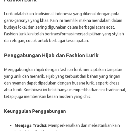
Lurik adalah kain tradisional Indonesia yang dikenal dengan pola
garis-garisnya yang khas. Kain ini memiliki makna mendalam dalam
budaya lokal dan sering digunakan dalam berbagai acara adat.
Fashion lurik kini telah bertransformasi menjadi pilihan yang stylish
dan elegan, cocok untuk berbagai kesempatan.
Penggabungan Hijab dan Fashion Lurik
Menggabungkan hijab dengan fashion lurik menciptakan tampilan
yang unik dan menarik. Hijab yang terbuat dari bahan yang ringan
dan nyaman dapat dipadukan dengan busana lurik, seperti dress
atau tunik. Kombinasi ini tidak hanya memperlihatkan sisi tradisional,
tetapi juga memberikan kesan modern yang chic.
Keunggulan Penggabungan
Menjaga Tradisi:
Memperkenalkan dan melestarikan kain