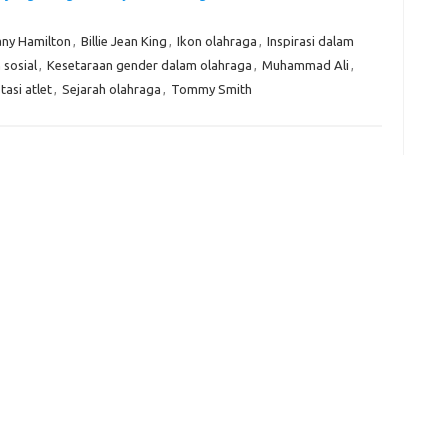
Kom
ny Hamilton
,
Billie Jean King
,
Ikon olahraga
,
Inspirasi dalam
Tid
 sosial
,
Kesetaraan gender dalam olahraga
,
Muhammad Ali
,
tasi atlet
,
Sejarah olahraga
,
Tommy Smith
e
f
fi
g
h
ho
h
ic
im
ja
fo
fo
fo
fo
fo
eg
fo
ga
h