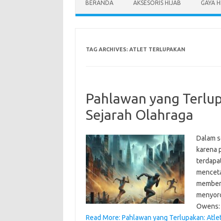
BERANDA
AKSESORIS HIJAB
GAYA H
TAG ARCHIVES:
ATLET TERLUPAKAN
Pahlawan yang Terlu
Sejarah Olahraga
Dalam se
karena p
terdapa
menceta
memberi 
menyoro
Owens:
Read More: Pahlawan yang Terlupakan: Atle