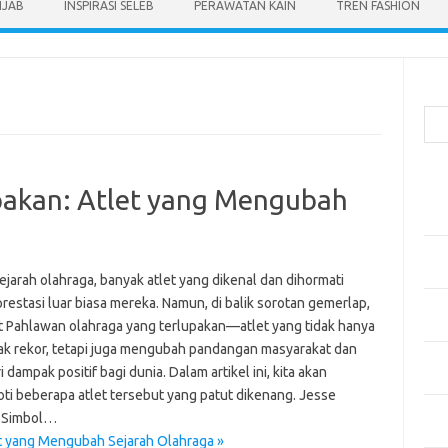
IJAB
INSPIRASI SELEB
PERAWATAN KAIN
TREN FASHION
Cari
Pos
pakan: Atlet yang Mengubah
Men
Kai
Men
Ber
jarah olahraga, banyak atlet yang dikenal dan dihormati
restasi luar biasa mereka. Namun, di balik sorotan gemerlap,
Pak
t Pahlawan olahraga yang terlupakan—atlet yang tidak hanya
Sega
k rekor, tetapi juga mengubah pandangan masyarakat dan
Men
dampak positif bagi dunia. Dalam artikel ini, kita akan
Styl
ti beberapa atlet tersebut yang patut dikenang. Jesse
Sel
 Simbol…
yan
t yang Mengubah Sejarah Olahraga »