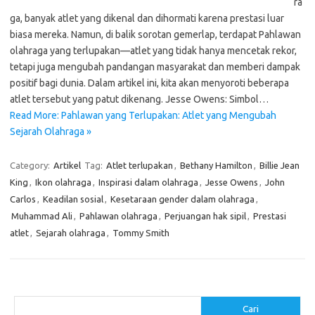
ra
ga, banyak atlet yang dikenal dan dihormati karena prestasi luar
biasa mereka. Namun, di balik sorotan gemerlap, terdapat Pahlawan
olahraga yang terlupakan—atlet yang tidak hanya mencetak rekor,
tetapi juga mengubah pandangan masyarakat dan memberi dampak
positif bagi dunia. Dalam artikel ini, kita akan menyoroti beberapa
atlet tersebut yang patut dikenang. Jesse Owens: Simbol…
Read More: Pahlawan yang Terlupakan: Atlet yang Mengubah
Sejarah Olahraga »
Category:
Artikel
Tag:
Atlet terlupakan
,
Bethany Hamilton
,
Billie Jean
King
,
Ikon olahraga
,
Inspirasi dalam olahraga
,
Jesse Owens
,
John
Carlos
,
Keadilan sosial
,
Kesetaraan gender dalam olahraga
,
Muhammad Ali
,
Pahlawan olahraga
,
Perjuangan hak sipil
,
Prestasi
atlet
,
Sejarah olahraga
,
Tommy Smith
Cari
Cari