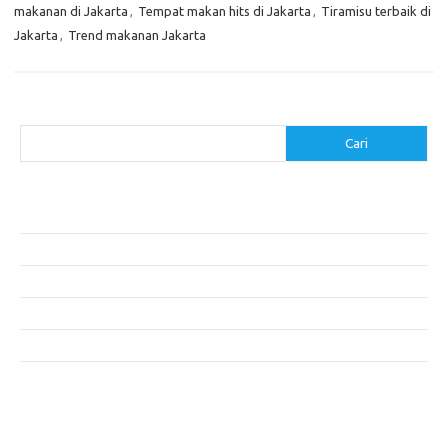
makanan di Jakarta
,
Tempat makan hits di Jakarta
,
Tiramisu terbaik di
Jakarta
,
Trend makanan Jakarta
Cari
Cari
Pos-pos Terbaru
Menggunakan Detergen yang Tepat untuk Jenis Kain Anda
Mengenal Hijab Syari: Gaya dan Etika dalam Berbusana
Pakaian Musim Panas Selebriti: Rahasia Tampil Segar dan Stylish
Menggali Kembali Gaya Hijab Klasik yang Tetap Stylish
Selebriti dan Sneakers: Perpaduan Gaya Santai yang Menarik
Komentar Terbaru
Tidak ada komentar untuk ditampilkan.