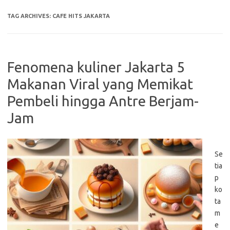
TAG ARCHIVES:
CAFE HITS JAKARTA
Fenomena kuliner Jakarta 5
Makanan Viral yang Memikat
Pembeli hingga Antre Berjam-
Jam
Se
tia
p
ko
ta
m
e