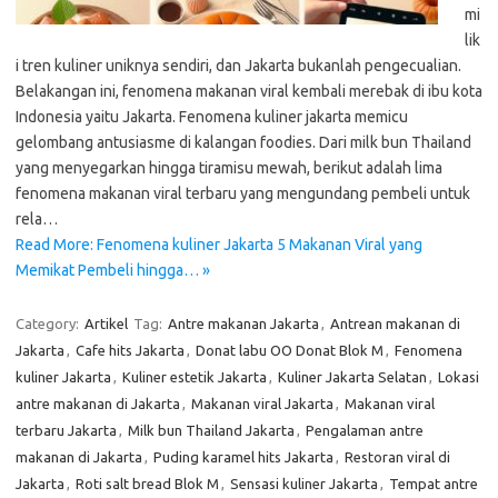
mi
lik
i tren kuliner uniknya sendiri, dan Jakarta bukanlah pengecualian.
Belakangan ini, fenomena makanan viral kembali merebak di ibu kota
Indonesia yaitu Jakarta. Fenomena kuliner jakarta memicu
gelombang antusiasme di kalangan foodies. Dari milk bun Thailand
yang menyegarkan hingga tiramisu mewah, berikut adalah lima
fenomena makanan viral terbaru yang mengundang pembeli untuk
rela…
Read More: Fenomena kuliner Jakarta 5 Makanan Viral yang
Memikat Pembeli hingga… »
Category:
Artikel
Tag:
Antre makanan Jakarta
,
Antrean makanan di
Jakarta
,
Cafe hits Jakarta
,
Donat labu OO Donat Blok M
,
Fenomena
kuliner Jakarta
,
Kuliner estetik Jakarta
,
Kuliner Jakarta Selatan
,
Lokasi
antre makanan di Jakarta
,
Makanan viral Jakarta
,
Makanan viral
terbaru Jakarta
,
Milk bun Thailand Jakarta
,
Pengalaman antre
makanan di Jakarta
,
Puding karamel hits Jakarta
,
Restoran viral di
Jakarta
,
Roti salt bread Blok M
,
Sensasi kuliner Jakarta
,
Tempat antre