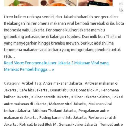
mi
lik
i tren kuliner uniknya sendiri, dan Jakarta bukanlah pengecualian.
Belakangan ini, fenomena makanan viral kembali merebak di ibu kota
Indonesia yaitu Jakarta. Fenomena kuliner jakarta memicu
gelombang antusiasme di kalangan foodies. Dari milk bun Thailand
yang menyegarkan hingga tiramisu mewah, berikut adalah lima
fenomena makanan viral terbaru yang mengundang pembeli untuk
rela…
Read More: Fenomena kuliner Jakarta 5 Makanan Viral yang
Memikat Pembeli hingga… »
Category:
Artikel
Tag:
Antre makanan Jakarta
,
Antrean makanan di
Jakarta
,
Cafe hits Jakarta
,
Donat labu OO Donat Blok M
,
Fenomena
kuliner Jakarta
,
Kuliner estetik Jakarta
,
Kuliner Jakarta Selatan
,
Lokasi
antre makanan di Jakarta
,
Makanan viral Jakarta
,
Makanan viral
terbaru Jakarta
,
Milk bun Thailand Jakarta
,
Pengalaman antre
makanan di Jakarta
,
Puding karamel hits Jakarta
,
Restoran viral di
Jakarta
,
Roti salt bread Blok M
,
Sensasi kuliner Jakarta
,
Tempat antre