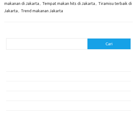
makanan di Jakarta
,
Tempat makan hits di Jakarta
,
Tiramisu terbaik di
Jakarta
,
Trend makanan Jakarta
Cari
Cari
Pos-pos Terbaru
Menggunakan Detergen yang Tepat untuk Jenis Kain Anda
Mengenal Hijab Syari: Gaya dan Etika dalam Berbusana
Pakaian Musim Panas Selebriti: Rahasia Tampil Segar dan Stylish
Menggali Kembali Gaya Hijab Klasik yang Tetap Stylish
Selebriti dan Sneakers: Perpaduan Gaya Santai yang Menarik
Komentar Terbaru
Tidak ada komentar untuk ditampilkan.