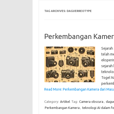
TAG ARCHIVES:
DAGUERREOTYPE
Perkembangan Kamera
Sejarah
telah m
eksperim
sejarah
teknolo
Togel N
perkem
Read More: Perkembangan Kamera dari Masa
Category:
Artikel
Tag:
Camera obscura
,
dagu
Perkembangan Kamera
,
teknologi AI dalam fo