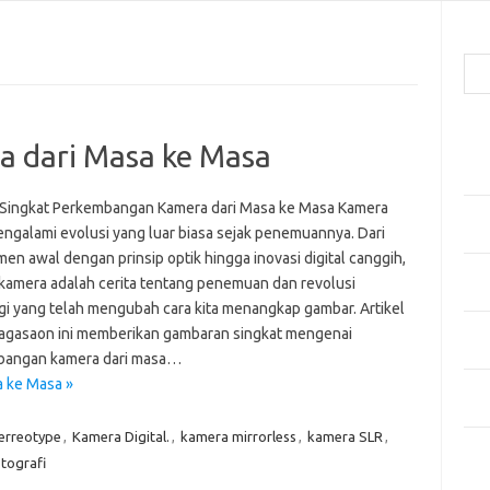
Cari
Pos
 dari Masa ke Masa
Men
Kai
 Singkat Perkembangan Kamera dari Masa ke Masa Kamera
Men
engalami evolusi yang luar biasa sejak penemuannya. Dari
Ber
en awal dengan prinsip optik hingga inovasi digital canggih,
Pak
 kamera adalah cerita tentang penemuan dan revolusi
Sega
gi yang telah mengubah cara kita menangkap gambar. Artikel
Men
agasaon ini memberikan gambaran singkat mengenai
Styl
bangan kamera dari masa…
 ke Masa »
Sel
yan
erreotype
,
Kamera Digital.
,
kamera mirrorless
,
kamera SLR
,
Kom
tografi
Tid