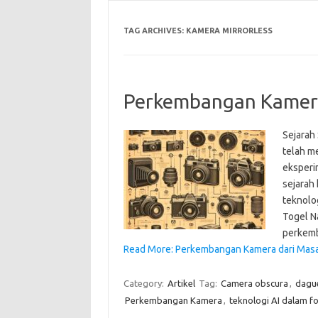
TAG ARCHIVES:
KAMERA MIRRORLESS
Perkembangan Kamera
Sejarah
telah m
eksperim
sejarah
teknolo
Togel N
perkem
Read More: Perkembangan Kamera dari Masa
Category:
Artikel
Tag:
Camera obscura
,
dagu
Perkembangan Kamera
,
teknologi AI dalam fo