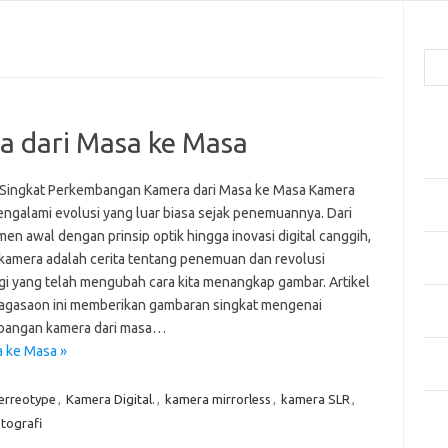
Cari
Pos
 dari Masa ke Masa
Men
Kai
 Singkat Perkembangan Kamera dari Masa ke Masa Kamera
Men
engalami evolusi yang luar biasa sejak penemuannya. Dari
Ber
en awal dengan prinsip optik hingga inovasi digital canggih,
Pak
 kamera adalah cerita tentang penemuan dan revolusi
Sega
gi yang telah mengubah cara kita menangkap gambar. Artikel
Men
agasaon ini memberikan gambaran singkat mengenai
Styl
bangan kamera dari masa…
 ke Masa »
Sel
yan
erreotype
,
Kamera Digital.
,
kamera mirrorless
,
kamera SLR
,
Kom
tografi
Tid