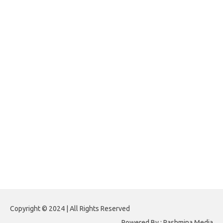
jasframing.com
foreximf.my.id
forexlive.my.id
forextradingreviews.my.id
forextrading.my.id
forextimeconverter.my.id
egritud.com
forhelpyou.com
gailhfleming.com
heyimalivemag.com
hyunsunkimhahm.com
ihrm2016.com
illinoistechcon.com
jilliankaulpeterson.com
jlrppatterns.com
johnmgerber.com
Paito HK 6D
Copyright © 2024 | All Rights Reserved
Powered By : Pashmina Media