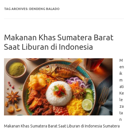
TAG ARCHIVES:
DENDENG BALADO
Makanan Khas Sumatera Barat
Saat Liburan di Indonesia
M
en
ik
m
ati
Ke
le
za
ta
n
Makanan Khas Sumatera Barat Saat Liburan di Indonesia Sumatera