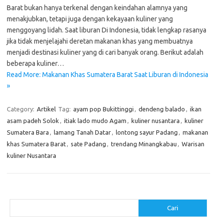
Barat bukan hanya terkenal dengan keindahan alamnya yang
menakjubkan, tetapi juga dengan kekayaan kuliner yang
menggoyang lidah. Saat liburan Di Indonesia, tidak lengkap rasanya
jika tidak menjelajahi deretan makanan khas yang membuatnya
menjadi destinasi kuliner yang di cari banyak orang. Berikut adalah
beberapa kuliner…
Read More: Makanan Khas Sumatera Barat Saat Liburan di Indonesia
»
Category:
Artikel
Tag:
ayam pop Bukittinggi
,
dendeng balado
,
ikan
asam padeh Solok
,
itiak lado mudo Agam
,
kuliner nusantara
,
kuliner
Sumatera Bara
,
lamang Tanah Datar
,
lontong sayur Padang
,
makanan
khas Sumatera Barat
,
sate Padang
,
trendang Minangkabau
,
Warisan
kuliner Nusantara
Cari
Cari