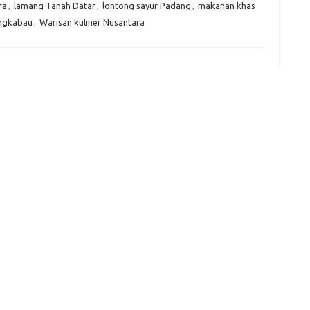
ra
,
lamang Tanah Datar
,
lontong sayur Padang
,
makanan khas
ngkabau
,
Warisan kuliner Nusantara
e
f
fi
g
h
ho
h
ic
im
ja
fo
fo
fo
fo
fo
eg
fo
ga
h
h
i
il