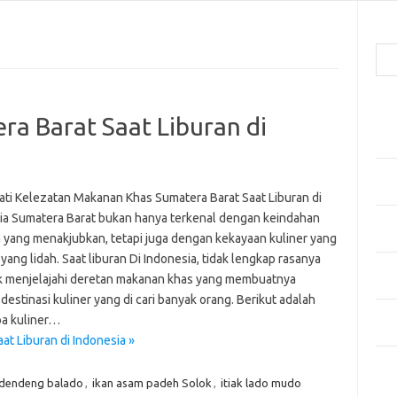
Cari
Pos
a Barat Saat Liburan di
Men
Kai
Men
Ber
ti Kelezatan Makanan Khas Sumatera Barat Saat Liburan di
ia Sumatera Barat bukan hanya terkenal dengan keindahan
Pak
 yang menakjubkan, tetapi juga dengan kekayaan kuliner yang
Sega
ng lidah. Saat liburan Di Indonesia, tidak lengkap rasanya
Men
dak menjelajahi deretan makanan khas yang membuatnya
Styl
destinasi kuliner yang di cari banyak orang. Berikut adalah
Sel
a kuliner…
yan
t Liburan di Indonesia »
Kom
dendeng balado
,
ikan asam padeh Solok
,
itiak lado mudo
Tid