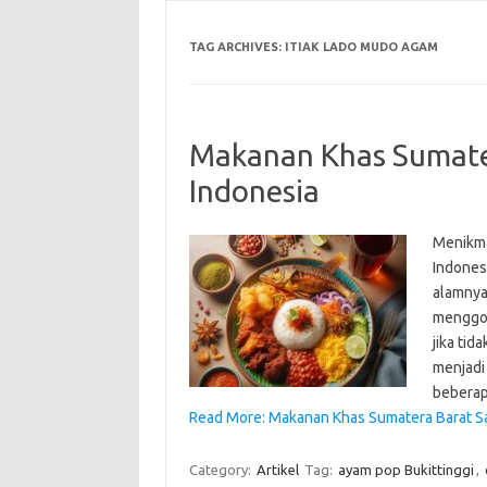
TAG ARCHIVES:
ITIAK LADO MUDO AGAM
Makanan Khas Sumater
Indonesia
Menikma
Indones
alamnya
menggoya
jika ti
menjadi 
beberap
Read More: Makanan Khas Sumatera Barat Saa
Category:
Artikel
Tag:
ayam pop Bukittinggi
,