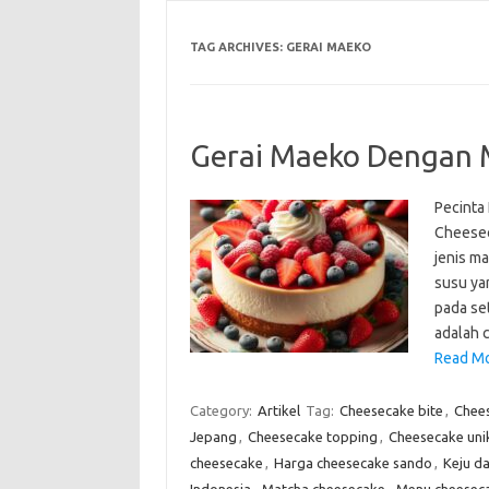
TAG ARCHIVES:
GERAI MAEKO
Gerai Maeko Dengan 
Pecinta
Cheesec
jenis m
susu ya
pada set
adalah 
Read Mo
Category:
Artikel
Tag:
Cheesecake bite
,
Chee
Jepang
,
Cheesecake topping
,
Cheesecake uni
cheesecake
,
Harga cheesecake sando
,
Keju d
Indonesia
,
Matcha cheesecake
,
Menu cheesec