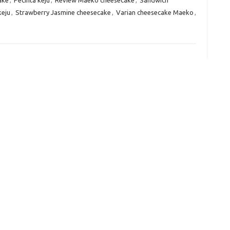
keju
,
Strawberry Jasmine cheesecake
,
Varian cheesecake Maeko
,
e
f
fi
g
h
ho
h
ic
im
ja
fo
fo
fo
fo
fo
eg
fo
ga
h
h
i
il