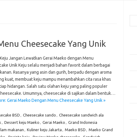
Cari
Pos
Menu Cheesecake Yang Unik
Men
Kai
 Keju Jangan Lewatkan Gerai Maeko dengan Menu
Men
ake Unik Keju selalu menjadi bahan favorit dalam berbagai
Ber
akanan. Rasanya yang asin dan gurih, berpadu dengan aroma
Pak
ng kuat, membuat keju mampu menambahkan cita rasa khas
Sega
iap hidangan. Salah satu olahan keju yang paling populer
Men
cheesecake. Umumnya, cheesecake di sajikan dalam bentuk…
Styl
re: Gerai Maeko Dengan Menu Cheesecake Yang Unik »
Sel
yan
secake BSD
,
Cheesecake sando
,
Cheesecake sandwich ala
k
,
Dessert keju Maeko
,
Gerai Maeko
,
Grand Indonesia
Kom
alam makanan
,
Kuliner keju Jakarta
,
Maeko BSD
,
Maeko Grand
Tid
ake
,
Pecinta keju
,
Review Maeko cheesecake
,
Sandwich