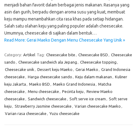
menjadi bahan favorit dalam berbagai jenis makanan. Rasanya yang
asin dan gurih, berpadu dengan aroma susu yang kuat, membuat
keju mampu menambahkan cita rasa khas pada setiap hidangan.
Salah satu olahan keju yang paling populer adalah cheesecake.
Umumnya, cheesecake di sajikan dalam bentuk…
Read More: Gerai Maeko Dengan Menu Cheesecake Yang Unik »
Category:
Artikel
Tag:
Cheesecake bite
,
Cheesecake BSD
,
Cheesecake
sando
,
Cheesecake sandwich ala Jepang
,
Cheesecake topping
,
Cheesecake unik
,
Dessert keju Maeko
,
Gerai Maeko
,
Grand Indonesia
cheesecake
,
Harga cheesecake sando
,
Keju dalam makanan
,
Kuliner
keju Jakarta
,
Maeko BSD
,
Maeko Grand Indonesia
,
Matcha
cheesecake
,
Menu cheesecake
,
Pecinta keju
,
Review Maeko
cheesecake
,
Sandwich cheesecake
,
Soft serve ice cream
,
Soft serve
keju
,
Strawberry Jasmine cheesecake
,
Varian cheesecake Maeko
,
Varian rasa cheesecake
,
Yuzu cheesecake