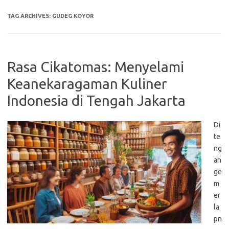
TAG ARCHIVES:
GUDEG KOYOR
Rasa Cikatomas: Menyelami
Keanekaragaman Kuliner
Indonesia di Tengah Jakarta
Di
te
ng
ah
ge
m
er
la
pn