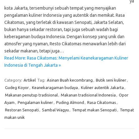
ya
kota Jakarta, tersembunyi sebuah tempat yang menyajikan
pengalaman kuliner Indonesia yang autentik dan memikat. Rasa
Cikatomas, yang terletak di kawasan Senopati, Jakarta Selatan,
bukan hanya sekadar restoran, tapi juga sebuah wadah bagi
keberagaman budaya Indonesia. Dengan konsep yang unik dan
atmosfer yang nyaman, Resto Cikatomas menawarkan lebih dari
sekadar makanan, tetapi juga…
Read More: Rasa Cikatomas: Menyelami Keanekaragaman Kuliner
Indonesia di Tengah Jakarta »
Category:
Artikel
Tag:
Asinan Buah kecombrang
,
Butik seni kuliner
,
Gudeg Koyor
,
Keanekaragaman budaya
,
Kuliner autentik Jakarta
,
Makanan penutup tradisional
,
Makanan tradisional Indonesia
,
Opor
Ayam
,
Pengalaman kuliner
,
Puding Almond
,
Rasa Cikatomas
,
Restoran Senopati
,
Sambal Wagyu
,
Tempat makan Senopati
,
Tempat
makan unik