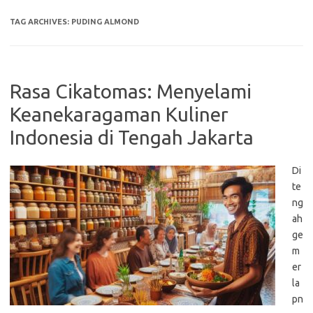
TAG ARCHIVES:
PUDING ALMOND
Rasa Cikatomas: Menyelami
Keanekaragaman Kuliner
Indonesia di Tengah Jakarta
Di
te
ng
ah
ge
m
er
la
pn