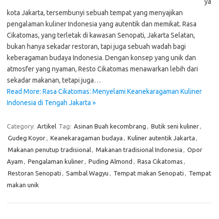
ya
kota Jakarta, tersembunyi sebuah tempat yang menyajikan
pengalaman kuliner Indonesia yang autentik dan memikat. Rasa
Cikatomas, yang terletak di kawasan Senopati, Jakarta Selatan,
bukan hanya sekadar restoran, tapi juga sebuah wadah bagi
keberagaman budaya Indonesia. Dengan konsep yang unik dan
atmosfer yang nyaman, Resto Cikatomas menawarkan lebih dari
sekadar makanan, tetapi juga…
Read More: Rasa Cikatomas: Menyelami Keanekaragaman Kuliner
Indonesia di Tengah Jakarta »
Category:
Artikel
Tag:
Asinan Buah kecombrang
,
Butik seni kuliner
,
Gudeg Koyor
,
Keanekaragaman budaya
,
Kuliner autentik Jakarta
,
Makanan penutup tradisional
,
Makanan tradisional Indonesia
,
Opor
Ayam
,
Pengalaman kuliner
,
Puding Almond
,
Rasa Cikatomas
,
Restoran Senopati
,
Sambal Wagyu
,
Tempat makan Senopati
,
Tempat
makan unik