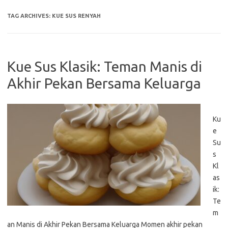
TAG ARCHIVES:
KUE SUS RENYAH
Kue Sus Klasik: Teman Manis di
Akhir Pekan Bersama Keluarga
Ku
e
Su
s
Kl
as
ik:
Te
m
an Manis di Akhir Pekan Bersama Keluarga Momen akhir pekan