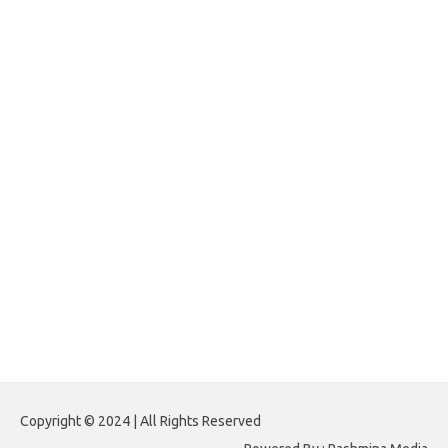
impinner.com
jasframing.com
foreximf.my.id
forexlive.my.id
forextradingreviews.my.id
forextrading.my.id
forextimeconverter.my.id
egritud.com
forhelpyou.com
gailhfleming.com
heyimalivemag.com
hyunsunkimhahm.com
ihrm2016.com
illinoistechcon.com
jilliankaulpeterson.com
jlrppatterns.com
johnmgerber.com
Paito HK 6D
Copyright © 2024 | All Rights Reserved