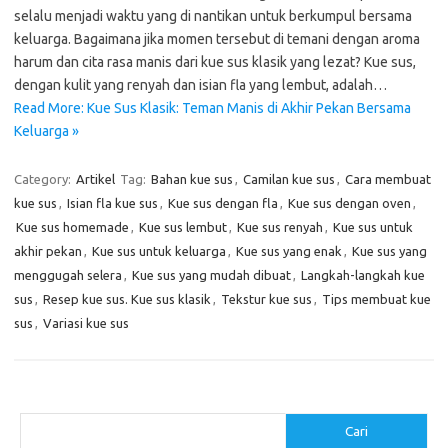
selalu menjadi waktu yang di nantikan untuk berkumpul bersama
keluarga. Bagaimana jika momen tersebut di temani dengan aroma
harum dan cita rasa manis dari kue sus klasik yang lezat? Kue sus,
dengan kulit yang renyah dan isian fla yang lembut, adalah…
Read More: Kue Sus Klasik: Teman Manis di Akhir Pekan Bersama
Keluarga »
Category:
Artikel
Tag:
Bahan kue sus
,
Camilan kue sus
,
Cara membuat
kue sus
,
Isian fla kue sus
,
Kue sus dengan fla
,
Kue sus dengan oven
,
Kue sus homemade
,
Kue sus lembut
,
Kue sus renyah
,
Kue sus untuk
akhir pekan
,
Kue sus untuk keluarga
,
Kue sus yang enak
,
Kue sus yang
menggugah selera
,
Kue sus yang mudah dibuat
,
Langkah-langkah kue
sus
,
Resep kue sus. Kue sus klasik
,
Tekstur kue sus
,
Tips membuat kue
sus
,
Variasi kue sus
Cari
Cari