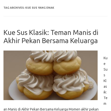
TAG ARCHIVES:
KUE SUS YANG ENAK
Kue Sus Klasik: Teman Manis di
Akhir Pekan Bersama Keluarga
Ku
e
Su
s
Kl
as
ik:
Te
m
an Manis di Akhir Pekan Bersama Keluarga Momen akhir pekan