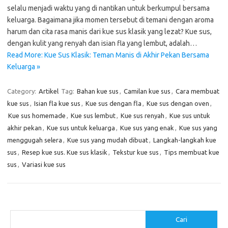
selalu menjadi waktu yang di nantikan untuk berkumpul bersama
keluarga. Bagaimana jika momen tersebut di temani dengan aroma
harum dan cita rasa manis dari kue sus klasik yang lezat? Kue sus,
dengan kulit yang renyah dan isian fla yang lembut, adalah…
Read More: Kue Sus Klasik: Teman Manis di Akhir Pekan Bersama
Keluarga »
Category:
Artikel
Tag:
Bahan kue sus
,
Camilan kue sus
,
Cara membuat
kue sus
,
Isian fla kue sus
,
Kue sus dengan fla
,
Kue sus dengan oven
,
Kue sus homemade
,
Kue sus lembut
,
Kue sus renyah
,
Kue sus untuk
akhir pekan
,
Kue sus untuk keluarga
,
Kue sus yang enak
,
Kue sus yang
menggugah selera
,
Kue sus yang mudah dibuat
,
Langkah-langkah kue
sus
,
Resep kue sus. Kue sus klasik
,
Tekstur kue sus
,
Tips membuat kue
sus
,
Variasi kue sus
Cari
Cari