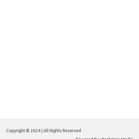
impinner.com
jasframing.com
foreximf.my.id
forexlive.my.id
forextradingreviews.my.id
forextrading.my.id
forextimeconverter.my.id
egritud.com
forhelpyou.com
gailhfleming.com
heyimalivemag.com
hyunsunkimhahm.com
ihrm2016.com
illinoistechcon.com
jilliankaulpeterson.com
jlrppatterns.com
johnmgerber.com
Paito HK 6D
Copyright © 2024 | All Rights Reserved