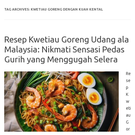
TAG ARCHIVES:
KWETIAU GORENG DENGAN KUAH KENTAL
Resep Kwetiau Goreng Udang ala
Malaysia: Nikmati Sensasi Pedas
Gurih yang Menggugah Selera
Re
se
p
K
w
eti
au
G
or