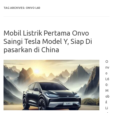
TAG ARCHIVES:
ONVO L60
Mobil Listrik Pertama Onvo
Saingi Tesla Model Y, Siap Di
pasarkan di China
O
nv
o
L6
0:
M
ob
il
Li