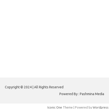
forextradingreviews.my.id
forextrading.my.id
forextimeconverter.my.id
egritud.com
forhelpyou.com
gailhfleming.com
heyimalivemag.com
hyunsunkimhahm.com
ihrm2016.com
illinoistechcon.com
jilliankaulpeterson.com
jlrppatterns.com
johnmgerber.com
Paito HK 6D
Copyright © 2024 | All Rights Reserved
Powered By : Pashmina Media
Iconic One
Theme | Powered by
Wordpress