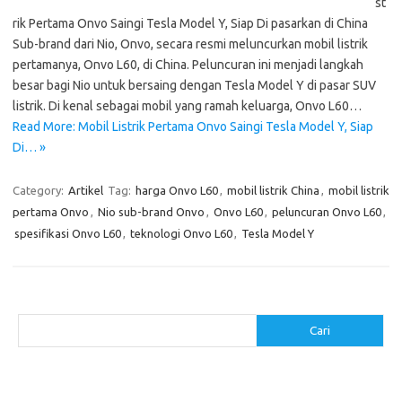
st
rik Pertama Onvo Saingi Tesla Model Y, Siap Di pasarkan di China
Sub-brand dari Nio, Onvo, secara resmi meluncurkan mobil listrik
pertamanya, Onvo L60, di China. Peluncuran ini menjadi langkah
besar bagi Nio untuk bersaing dengan Tesla Model Y di pasar SUV
listrik. Di kenal sebagai mobil yang ramah keluarga, Onvo L60…
Read More: Mobil Listrik Pertama Onvo Saingi Tesla Model Y, Siap
Di… »
Category:
Artikel
Tag:
harga Onvo L60
,
mobil listrik China
,
mobil listrik
pertama Onvo
,
Nio sub-brand Onvo
,
Onvo L60
,
peluncuran Onvo L60
,
spesifikasi Onvo L60
,
teknologi Onvo L60
,
Tesla Model Y
Cari
Cari
Pos-pos Terbaru
Menggunakan Detergen yang Tepat untuk Jenis Kain Anda