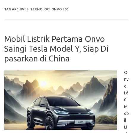
TAG ARCHIVES:
TEKNOLOGI ONVO L60
Mobil Listrik Pertama Onvo
Saingi Tesla Model Y, Siap Di
pasarkan di China
O
nv
o
L6
0:
M
ob
il
Li