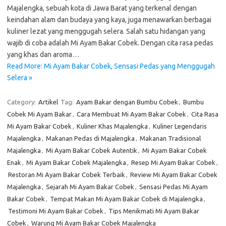
Majalengka, sebuah kota di Jawa Barat yang terkenal dengan
keindahan alam dan budaya yang kaya, juga menawarkan berbagai
kuliner lezat yang menggugah selera. Salah satu hidangan yang
wajib di coba adalah Mi Ayam Bakar Cobek. Dengan cita rasa pedas
yang khas dan aroma…
Read More: Mi Ayam Bakar Cobek, Sensasi Pedas yang Menggugah
Selera »
Category:
Artikel
Tag:
Ayam Bakar dengan Bumbu Cobek
,
Bumbu
Cobek Mi Ayam Bakar
,
Cara Membuat Mi Ayam Bakar Cobek
,
Cita Rasa
Mi Ayam Bakar Cobek
,
Kuliner Khas Majalengka
,
Kuliner Legendaris
Majalengka
,
Makanan Pedas di Majalengka
,
Makanan Tradisional
Majalengka
,
Mi Ayam Bakar Cobek Autentik
,
Mi Ayam Bakar Cobek
Enak
,
Mi Ayam Bakar Cobek Majalengka
,
Resep Mi Ayam Bakar Cobek
,
Restoran Mi Ayam Bakar Cobek Terbaik
,
Review Mi Ayam Bakar Cobek
Majalengka
,
Sejarah Mi Ayam Bakar Cobek
,
Sensasi Pedas Mi Ayam
Bakar Cobek
,
Tempat Makan Mi Ayam Bakar Cobek di Majalengka
,
Testimoni Mi Ayam Bakar Cobek
,
Tips Menikmati Mi Ayam Bakar
Cobek
,
Warung Mi Ayam Bakar Cobek Majalengka