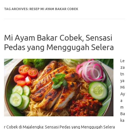
TAG ARCHIVES:
RESEP MI AYAM BAKAR COBEK
Mi Ayam Bakar Cobek, Sensasi
Pedas yang Menggugah Selera
Le
za
tn
ya
Mi
Ay
a
m
Ba
ka
r Cobek di Majalengka: Sensasi Pedas yang Menggugah Selera