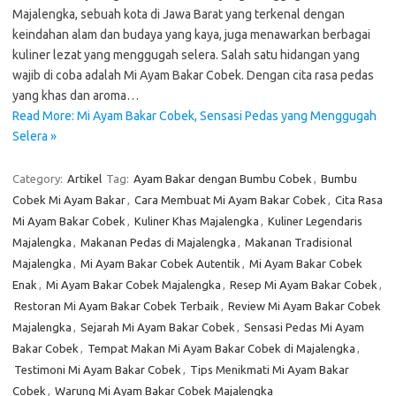
Majalengka, sebuah kota di Jawa Barat yang terkenal dengan
keindahan alam dan budaya yang kaya, juga menawarkan berbagai
kuliner lezat yang menggugah selera. Salah satu hidangan yang
wajib di coba adalah Mi Ayam Bakar Cobek. Dengan cita rasa pedas
yang khas dan aroma…
Read More: Mi Ayam Bakar Cobek, Sensasi Pedas yang Menggugah
Selera »
Category:
Artikel
Tag:
Ayam Bakar dengan Bumbu Cobek
,
Bumbu
Cobek Mi Ayam Bakar
,
Cara Membuat Mi Ayam Bakar Cobek
,
Cita Rasa
Mi Ayam Bakar Cobek
,
Kuliner Khas Majalengka
,
Kuliner Legendaris
Majalengka
,
Makanan Pedas di Majalengka
,
Makanan Tradisional
Majalengka
,
Mi Ayam Bakar Cobek Autentik
,
Mi Ayam Bakar Cobek
Enak
,
Mi Ayam Bakar Cobek Majalengka
,
Resep Mi Ayam Bakar Cobek
,
Restoran Mi Ayam Bakar Cobek Terbaik
,
Review Mi Ayam Bakar Cobek
Majalengka
,
Sejarah Mi Ayam Bakar Cobek
,
Sensasi Pedas Mi Ayam
Bakar Cobek
,
Tempat Makan Mi Ayam Bakar Cobek di Majalengka
,
Testimoni Mi Ayam Bakar Cobek
,
Tips Menikmati Mi Ayam Bakar
Cobek
,
Warung Mi Ayam Bakar Cobek Majalengka