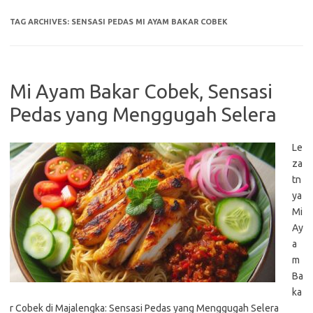
TAG ARCHIVES:
SENSASI PEDAS MI AYAM BAKAR COBEK
Mi Ayam Bakar Cobek, Sensasi
Pedas yang Menggugah Selera
Le
za
tn
ya
Mi
Ay
a
m
Ba
ka
r Cobek di Majalengka: Sensasi Pedas yang Menggugah Selera