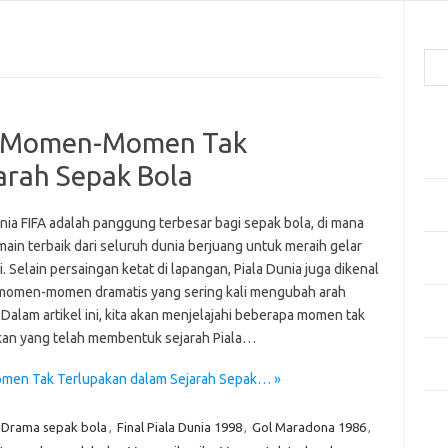
Cari
Pos
a: Momen-Momen Tak
Men
Kai
arah Sepak Bola
Men
Ber
nia FIFA adalah panggung terbesar bagi sepak bola, di mana
ain terbaik dari seluruh dunia berjuang untuk meraih gelar
Pak
i. Selain persaingan ketat di lapangan, Piala Dunia juga dikenal
Sega
momen-momen dramatis yang sering kali mengubah arah
Men
 Dalam artikel ini, kita akan menjelajahi beberapa momen tak
Styl
kan yang telah membentuk sejarah Piala…
Sel
yan
omen Tak Terlupakan dalam Sejarah Sepak… »
Kom
Drama sepak bola
,
Final Piala Dunia 1998
,
Gol Maradona 1986
,
Tid