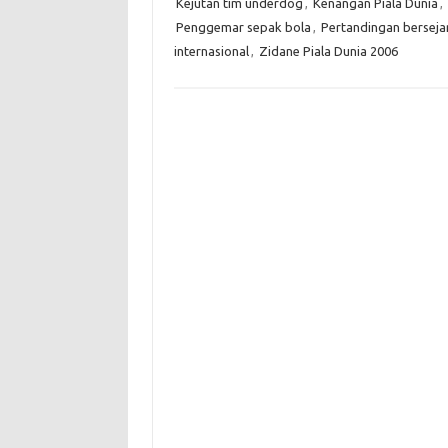
Kejutan tim underdog
,
Kenangan Piala Dunia
,
Penggemar sepak bola
,
Pertandingan berseja
internasional
,
Zidane Piala Dunia 2006