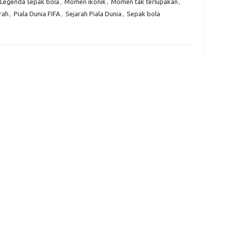
Legenda sepak bola
,
Momen ikonik
,
Momen tak terlupakan
,
rah
,
Piala Dunia FIFA
,
Sejarah Piala Dunia
,
Sepak bola
e
f
fi
g
h
ho
h
ic
im
ja
fo
fo
fo
fo
fo
eg
fo
ga
h
h
i
il