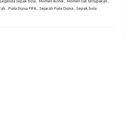
Legenda sepak bola
,
Momen ikonik
,
Momen tak terlupakan
,
rah
,
Piala Dunia FIFA
,
Sejarah Piala Dunia
,
Sepak bola
e
f
fi
g
h
ho
h
ic
im
ja
fo
fo
fo
fo
fo
eg
fo
ga
h
h
i
il