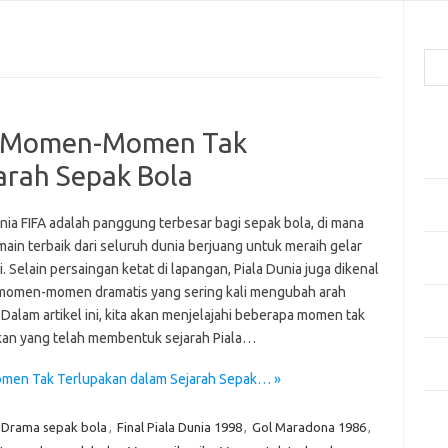
Cari
Pos
a: Momen-Momen Tak
Men
Kai
arah Sepak Bola
Men
Ber
nia FIFA adalah panggung terbesar bagi sepak bola, di mana
ain terbaik dari seluruh dunia berjuang untuk meraih gelar
Pak
i. Selain persaingan ketat di lapangan, Piala Dunia juga dikenal
Sega
momen-momen dramatis yang sering kali mengubah arah
Men
 Dalam artikel ini, kita akan menjelajahi beberapa momen tak
Styl
kan yang telah membentuk sejarah Piala…
Sel
yan
omen Tak Terlupakan dalam Sejarah Sepak… »
Kom
Drama sepak bola
,
Final Piala Dunia 1998
,
Gol Maradona 1986
,
Tid