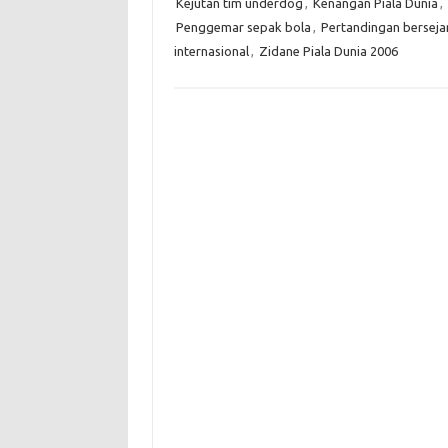
Kejutan tim underdog
,
Kenangan Piala Dunia
,
Penggemar sepak bola
,
Pertandingan berseja
internasional
,
Zidane Piala Dunia 2006