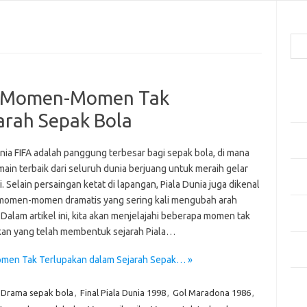
Cari
Pos
a: Momen-Momen Tak
Men
Kai
arah Sepak Bola
Men
Ber
nia FIFA adalah panggung terbesar bagi sepak bola, di mana
ain terbaik dari seluruh dunia berjuang untuk meraih gelar
Pak
i. Selain persaingan ketat di lapangan, Piala Dunia juga dikenal
Sega
momen-momen dramatis yang sering kali mengubah arah
Men
 Dalam artikel ini, kita akan menjelajahi beberapa momen tak
Styl
kan yang telah membentuk sejarah Piala…
Sel
yan
omen Tak Terlupakan dalam Sejarah Sepak… »
Kom
Drama sepak bola
,
Final Piala Dunia 1998
,
Gol Maradona 1986
,
Tid