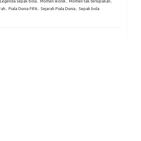
Legenda sepak bola
,
Momen ikonik
,
Momen tak terlupakan
,
rah
,
Piala Dunia FIFA
,
Sejarah Piala Dunia
,
Sepak bola
e
f
fi
g
h
ho
h
ic
im
ja
fo
fo
fo
fo
fo
eg
fo
ga
h
h
i
il