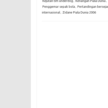
Kejutan tim underdog
,
Kenangan Piala Dunia
,
Penggemar sepak bola
,
Pertandingan berseja
internasional
,
Zidane Piala Dunia 2006