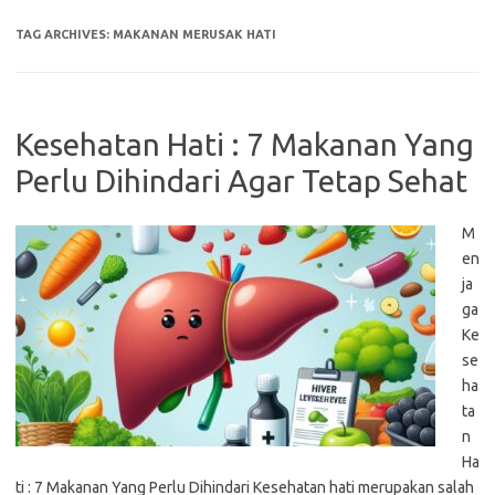
TAG ARCHIVES:
MAKANAN MERUSAK HATI
Kesehatan Hati : 7 Makanan Yang
Perlu Dihindari Agar Tetap Sehat
M
en
ja
ga
Ke
se
ha
ta
n
Ha
ti : 7 Makanan Yang Perlu Dihindari Kesehatan hati merupakan salah