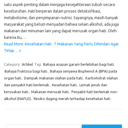
satu aspek penting dalam menjaga kesejahteraan tubuh secara
keseluruhan. Hati berperan dalam proses detoksifikasi,
metabolisme, dan penyimpanan nutrisi. Sayangnya, masih banyak
masyarakat yang belum menyadari bahwa selain alkohol, ada juga
makanan dan minuman lain yang dapat merusak organ hati. Oleh
karena itu,…
Read More: Kesehatan Hati : 7 Makanan Yang Perlu Dihindari Agar
Tetap… »
Category:
Artikel
Tag:
Bahaya asupan garam berlebihan bagi hati
,
Bahaya fruktosa bagi hati
,
Bahaya senyawa Bisphenol A (BPA) pada
organ hati
,
Dampak makanan olahan pada hati
,
Karbohidrat olahan
dan penyakit hati berlemak
,
Kesehatan hati
,
Lemak jenuh dan
kerusakan hati
,
Makanan merusak hati
,
Penyakit hati berlemak non-
alkohol (NAFLD)
,
Resiko daging merah terhadap kesehatan hati
Cari